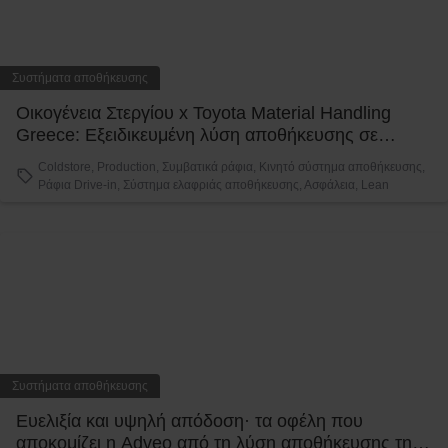
Συστήματα αποθήκευσης
Οικογένεια Στεργίου x Toyota Material Handling
Greece: Εξειδικευμένη λύση αποθήκευσης σε
συνθήκες κατάψυξης
Coldstore, Production, Συμβατικά ράφια, Κινητό σύστημα αποθήκευσης,
Ράφια Drive-in, Σύστημα ελαφριάς αποθήκευσης, Ασφάλεια, Lean
Συστήματα αποθήκευσης
Ευελιξία και υψηλή απόδοση· τα οφέλη που
αποκομίζει η Adveo από τη λύση αποθήκευσης της