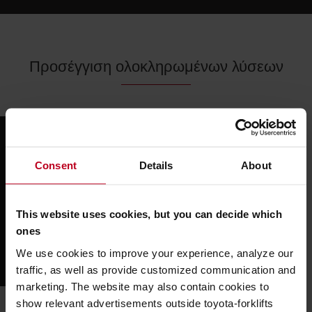
Προσέγγιση ολοκληρωμένων λύσεων
Consent
Details
About
Please
accept marketing-cookies
to watch this
video.
This website uses cookies, but you can decide which
ones
We use cookies to improve your experience, analyze our
traffic, as well as provide customized communication and
marketing. The website may also contain cookies to
show relevant advertisements outside toyota-forklifts