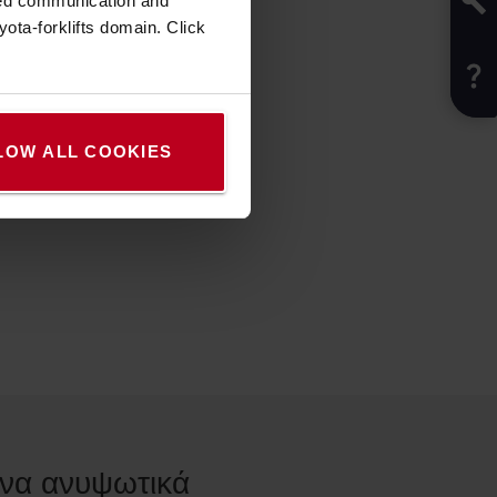
zed communication and
ota-forklifts domain. Click
LOW ALL COOKIES
ένα ανυψωτικά