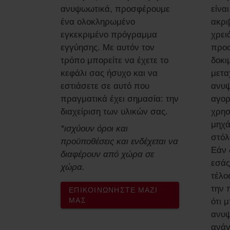
ανυψωωτικά, προσφέρουμε
είνα
ένα ολοκληρωμένο
ακρι
εγκεκριμένο πρόγραμμα
χρει
εγγύησης. Με αυτόν τον
προσ
τρόπο μπορείτε να έχετε το
δοκι
κεφάλι σας ήσυχο και να
μετα
εστιάσετε σε αυτό που
ανυψ
πραγματικά έχει σημασία: την
αγορ
διαχείριση των υλικών σας.
χρησ
μηχά
*ισχύουν όροι και
στόλ
προϋποθέσεις και ενδέχεται να
Εάν 
διαφέρουν από χώρα σε
εσάς
χώρα.
τέλο
την 
ΕΠΙΚΟΙΝΩΝΉΣΤΕ ΜΑΖΊ
ΜΑΣ
ότι 
ανυψ
ανάγ