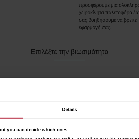
προσφέρουμε μια ολοκληρω
χειροκίνητα παλετοφόρα έω
σας βοηθήσουμε να βρείτε 
εφαρμογή σας.
Επιλέξτε την βιωσιμότητα
Handling Europe στοχεύει
ψωτικών που έχουν
ο, μειώνουμε την κλίμακα
ποία έχει αποδειχθεί ότι
Details
τυπώματος άνθρακα της
 και μόνο νέα ενεργειακά
but you can decide which ones
ς υψηλής έντασης,
μένα ή ανακατασκευασμένα