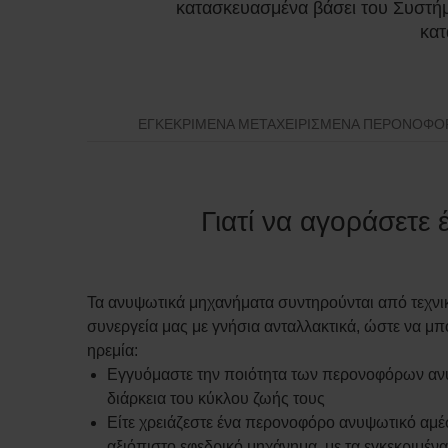
κατασκευασμένα βάσει του Συστήμ
κατ
ΕΓΚΕΚΡΙΜΈΝΑ ΜΕΤΑΧΕΙΡΙΣΜΈΝΑ ΠΕΡΟΝΟΦΌ
Γιατί να αγοράσετε
Τα ανυψωτικά μηχανήματα συντηρούνται από τεχνικ
συνεργεία μας με γνήσια ανταλλακτικά, ώστε να μπ
ηρεμία:
Εγγυόμαστε την ποιότητα των περονοφόρων ανυ
διάρκεια του κύκλου ζωής τους
Είτε χρειάζεστε ένα περονοφόρο ανυψωτικό αμέσ
αξιόπιστο εφεδρικό μηχάνημα, με τα εγκεκριμέν