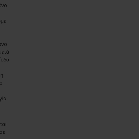
ένο
υμε
ένο
μετά
ίοδο
ρη
α
γία
ται
σε