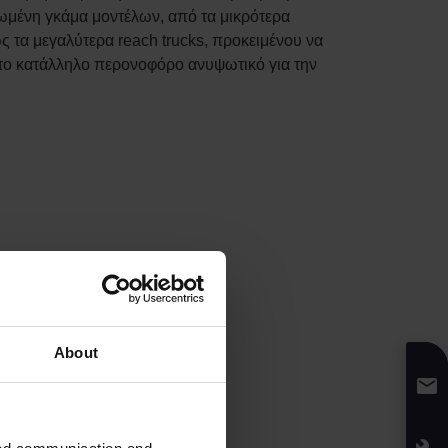
μένη γκάμα μοντέλων, από τα μικρότερα
ς τα μεγαλύτερα reach trucks, προκειμένου να
το κατάλληλο περονοφόρο ανυψωτικό για την
About