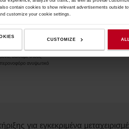
ur experience, analyze our traffic, as well as provide customi
ως επιπλέον εξοπλισμό σε
lso contain cookies to show relevant advertisements outside toy
λύτερης κίνησης. Η
and customize your cookie settings.
τήρα, όχι το πλαίσιο, που
πό την πλήρη αντικατάσταση
OKIES
CUSTOMIZE
AL
χειρισμένα περονοφόρα
μένων μονάδων στο χώρο
όχρονα, δώσαμε στους
ό περονοφόρο ανυψωτικό
ήριξης για εγκεκριμένα μεταχειρισμ