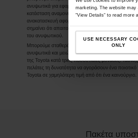
We use cookies to improve yo
ανυψωτικά για εφαρμογές χαμηλότερης έντασης ή 
marketing. The website may a
κατάσταση αναμονής για χρήση σε περιόδους μεγα
"View Details" to read more 
ανακατασκευή αφορά μόνο την καμπίνα και τον κινη
σημαίνει ότι απαιτούνται λιγότερες πρώτες ύλες α
του ανυψωτικού.
USE NECESSARY CO
ONLY
Μπορούμε σταθερά και πουλάμε περισσότερα μετα
ανυψωτικά και μειώσαμε το ποσοστό των αποσυρ
της Toyota κατά τρεις ποσοστιαίες μονάδες. Ταυτ
πελάτες τη δυνατότητα να αγοράσουν ένα ποιοτικ
Toyota σε χαμηλότερη τιμή από ότι ένα καινούργιο.
Πακέτα υποστ