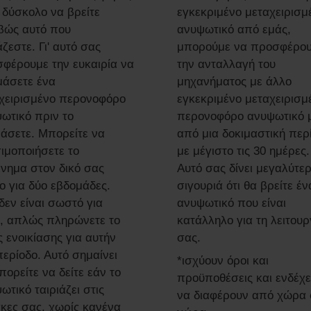
ι δύσκολο να βρείτε
εγκεκριμένο μεταχειρισμ
βώς αυτό που
ανυψωτικό από εμάς,
άζεστε. Γι' αυτό σας
μπορούμε να προσφέρο
φέρουμε την ευκαιρία να
την ανταλλαγή του
μάσετε ένα
μηχανήματος με άλλο
χειρισμένο περονοφόρο
εγκεκριμένο μεταχειρισμ
ωτικό πριν το
περονοφόρο ανυψωτικό 
άσετε. Μπορείτε να
από μια δοκιμαστική περ
ιμοποιήσετε το
με μέγιστο τις 30 ημέρες.
νημα στον δικό σας
Αυτό σας δίνει μεγαλύτε
ο για δύο εβδομάδες.
σιγουριά ότι θα βρείτε έν
δεν είναι σωστό για
ανυψωτικό που είναι
, απλώς πληρώνετε το
κατάλληλο για τη λειτουρ
ς ενοικίασης για αυτήν
σας.
περίοδο. Αυτό σημαίνει
*ισχύουν όροι και
μπορείτε να δείτε εάν το
προϋποθέσεις και ενδέχε
ωτικό ταιριάζει στις
να διαφέρουν από χώρα 
κες σας, χωρίς κανένα