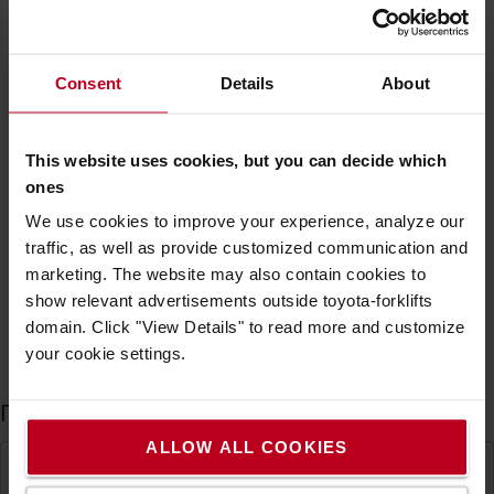
Στην συνέχεια πατήστε "
Προσθήκη στο καλάθι
"
για να
συνεχίσετε.
Consent
Details
About
Όταν αγοράζετε μεταχειρισμένα ανυψωτικά μηχανήματα, θα
μπορείτε να επιλέξετε χρηματοδοτικές επιλογές και
επιλογές επισκευής / συντήρησης. Επιλέξτε τις
This website uses cookies, but you can decide which
προτιμώμενες επιλογές και προχωρήστε στο checkout.
ones
Διαβάστε σχετικά με τις Χρηματοδοτικές επιλογές >>
We use cookies to improve your experience, analyze our
Διαβάστε σχετικά με το
Service από την Toyota >>
traffic, as well as provide customized communication and
marketing. The website may also contain cookies to
show relevant advertisements outside toyota-forklifts
Βήμα 3. Κάντε την παραγγελία σας
domain. Click "View Details" to read more and customize
your cookie settings.
Προχωρήστε με την πληρωμή:
ALLOW ALL COOKIES
1. Πληροφορίες πελάτη