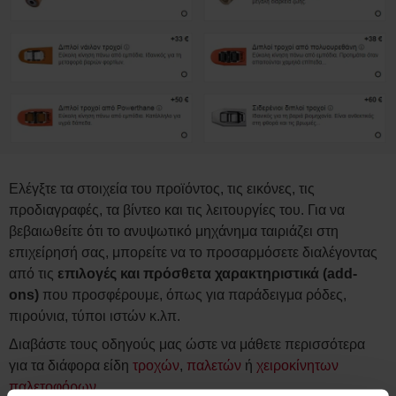
Ελέγξτε τα στοιχεία του προϊόντος, τις εικόνες, τις
προδιαγραφές, τα βίντεο και τις λειτουργίες του. Για να
βεβαιωθείτε ότι το ανυψωτικό μηχάνημα ταιριάζει στη
επιχείρησή σας, μπορείτε να το προσαρμόσετε διαλέγοντας
από τις
επιλογές και πρόσθετα χαρακτηριστικά (add-
ons)
που προσφέρουμε, όπως για παράδειγμα ρόδες,
πιρούνια, τύποι ιστών κ.λπ.
Διαβάστε τους οδηγούς μας ώστε να μάθετε περισσότερα
για τα διάφορα είδη
τροχών
,
παλετών
ή
χειροκίνητων
παλετοφόρων
.