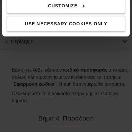
CUSTOMIZE
2. Επιλογές αποστολής
USE NECESSARY COOKIES ONLY
3. Επιλογές πληρωμής
4. Περίληψη
Εάν έχετε λάβει κάποιον
κωδικό προσφοράς
από εμάς -
απλώς πληκτρολογήστε τον κωδικό σας και πατήστε
"
Εφαρμογή κώδικα
". Η τιμή θα ενημερωθεί αυτόματα.
Ολοκληρώστε τη διαδικασία πληρωμής σε τέσσερα
βήματα.
Βήμα 4. Παράδοση