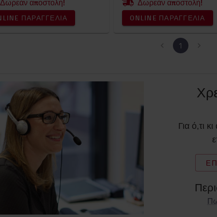
Δωρεάν αποστολή!
Δωρεάν αποστολή!
NLINE ΠΑΡΑΓΓΕΛΊΑ
ONLINE ΠΑΡΑΓΓΕΛΊΑ
1
Χρε
Για ό,τι κ
ε
ΕΠ
Περι
Πω