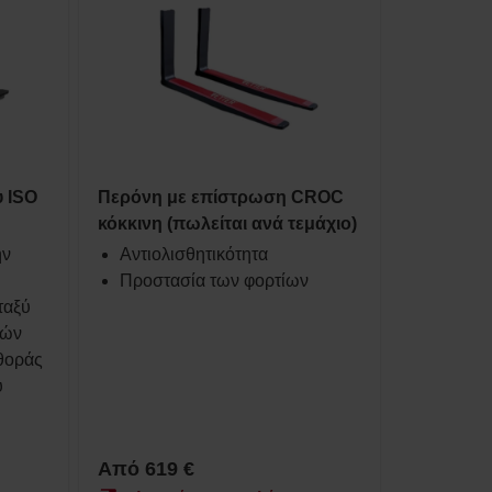
 ISO
Περόνη με επίστρωση CROC
κόκκινη (πωλείται ανά τεμάχιο)
ην
Αντιολισθητικότητα
Προστασία των φορτίων
ταξύ
ιών
θοράς
υ
Από 619 €