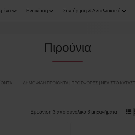
σμένα
Ενοικίαση
Συντήρηση & Ανταλλακτικά
Πιρούνια
ΪΌΝΤΑ
ΔΗΜΟΦΙΛΉ ΠΡΟΪΌΝΤΑ | ΠΡΟΣΦΟΡΈΣ | ΝΈΑ ΣΤΟ ΚΑΤΆΣ
Εμφάνιση 3 από συνολικά 3 μηχανήματα