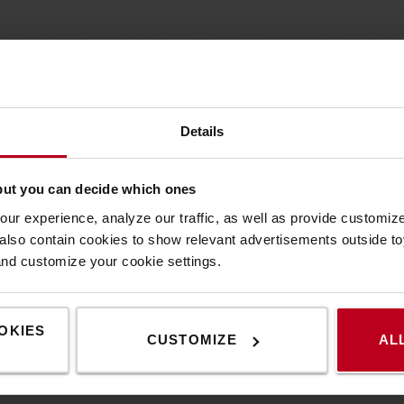
Details
ια κάθε
πιθυμείτε.
but you can decide which ones
ur experience, analyze our traffic, as well as provide customi
lso contain cookies to show relevant advertisements outside toy
and customize your cookie settings.
OKIES
CUSTOMIZE
AL