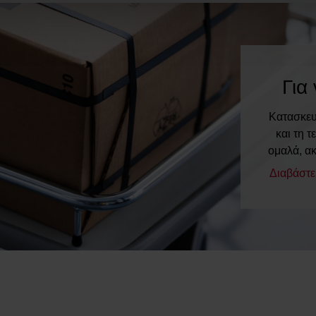
Για 
Κατασκευα
και τη τ
ομαλά, α
Διαβάστε 