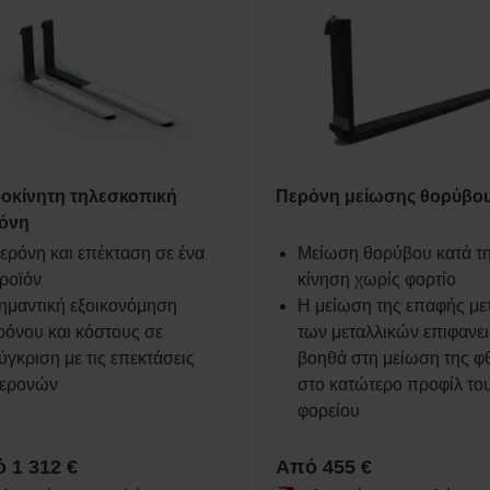
ροκίνητη τηλεσκοπική
Περόνη μείωσης θορύβου
όνη
ερόνη και επέκταση σε ένα
Μείωση θορύβου κατά τ
ροϊόν
κίνηση χωρίς φορτίο
ημαντική εξοικονόμηση
Η μείωση της επαφής με
ρόνου και κόστους σε
των μεταλλικών επιφανε
ύγκριση με τις επεκτάσεις
βοηθά στη μείωση της φ
ερονών
στο κατώτερο προφίλ το
φορείου
 1 312 €
Από 455 €