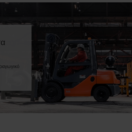
τα
αραγωγικό