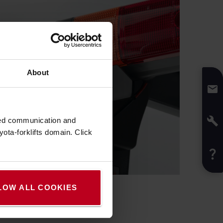
About
zed communication and
ota-forklifts domain. Click
LOW ALL COOKIES