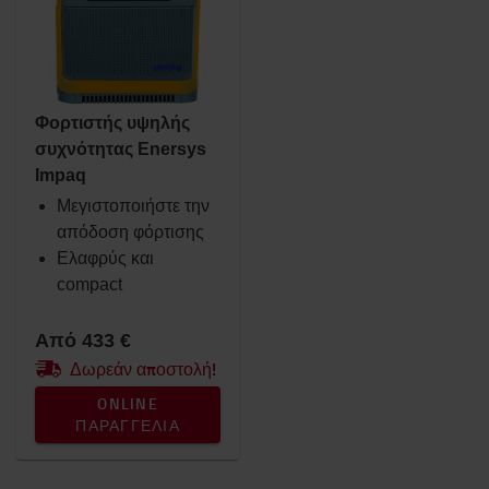
Πατίνια και Τρόλεϊ
Μπαταρία και Ηλεκτρονικά
Εσωτερικοί χώροι
Καθίσματα
Φορτιστής υψηλής
Βάσεις RAM
συχνότητας Enersys
Ρουχισμός εργασίας
Impaq
Toyota Fanshop
Μεγιστοποιήστε την
Φώτα
απόδοση φόρτισης
Χειμώνας
Ελαφρύς και
Αναλώσιμα
compact
Χώρος εργασίας & αποθήκη
Προϊόντα για μηχανήματα αντίβαρου
εσωτερικής καύσης
Από 433 €
Δωρεάν αποστολή!
Κατηγορία
ONLINE
Φορτιστές μπαταριών
(1)
ΠΑΡΑΓΓΕΛΊΑ