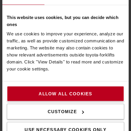
επιθυμείτε.
Discover all the lighting options
This website uses cookies, but you can decide which
ones
We use cookies to improve your experience, analyze our
traffic, as well as provide customized communication and
marketing. The website may also contain cookies to
show relevant advertisements outside toyota-forklifts
domain. Click "View Details" to read more and customize
your cookie settings.
Για να είστε πάντα εν κινήσει
ALLOW ALL COOKIES
Κατασκευασμένα με ποιότητα και λειτουργικότητα
μέχρι και τη τελευταία λεπτομέρεια, τα τρόλεϊ μας
CUSTOMIZE
κινούνται ομαλά, ακόμα και όταν μεταφέρουν βαριά
εμπορεύματα.
USE NECESSARY COOKIES ONLY