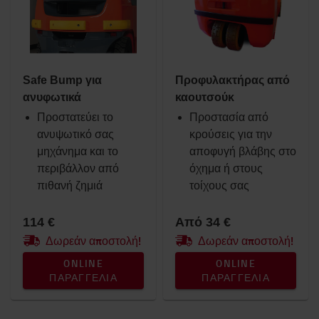
Πατίνια και Τρόλεϊ
Μπαταρία και Ηλεκτρονικά
Εσωτερικοί χώροι
Καθίσματα
Safe Bump για
Προφυλακτήρας από
Βάσεις RAM
ανυφωτικά
καουτσούκ
Ρουχισμός εργασίας
Προστατεύει το
Toyota Fanshop
Προστασία από
ανυψωτικό σας
Φώτα
κρούσεις για την
μηχάνημα και το
Χειμώνας
αποφυγή βλάβης στο
περιβάλλον από
Αναλώσιμα
όχημα ή στους
πιθανή ζημιά
Χώρος εργασίας & αποθήκη
τοίχους σας
Προϊόντα για μηχανήματα αντίβαρου
εσωτερικής καύσης
114 €
Από 34 €
Δωρεάν αποστολή!
Δωρεάν αποστολή!
Κατηγορία
ONLINE
ONLINE
Προστασία κρούσεων
(2)
ΠΑΡΑΓΓΕΛΊΑ
ΠΑΡΑΓΓΕΛΊΑ