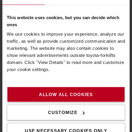
επιθυμείτε.
Discover all the lighting options
This website uses cookies, but you can decide which
ones
We use cookies to improve your experience, analyze our
traffic, as well as provide customized communication and
marketing. The website may also contain cookies to
show relevant advertisements outside toyota-forklifts
domain. Click "View Details" to read more and customize
your cookie settings.
Για να είστε πάντα εν κινήσει
ALLOW ALL COOKIES
Κατασκευασμένα με ποιότητα και λειτουργικότητα
μέχρι και τη τελευταία λεπτομέρεια, τα τρόλεϊ μας
CUSTOMIZE
κινούνται ομαλά, ακόμα και όταν μεταφέρουν βαριά
εμπορεύματα.
USE NECESSARY COOKIES ONLY