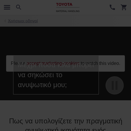
Χρήσιμοι οδηγοί
;
Please
Μέχρι πόσα κιλά μπορεί
accept marketing-cookies
to watch this video.
να σηκώσει το
ανυψωτικό μου;
Πως να υπολογίζετε την πραγματική
ανυψωτική ικανότητα ενός