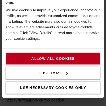
ones
Κέντρο φορτίου
(mm)
We use cookies to improve your experience, analyze our
traffic, as well as provide customized communication and
Ύψος (mm)
500
600
1000
marketing. The website may also contain cookies to
3000
1600
1420
990
show relevant advertisements outside toyota-forklifts
domain. Click "View Details" to read more and customize
4000
1600
1420
990
your cookie settings.
5000
1600
1320
930
6000
1510
1160
800
ALLOW ALL COOKIES
7000
750
660
460
CUSTOMIZE
7500
550
490
340
USE NECESSARY COOKIES ONLY
* Η ονομαστική ικανότητα είναι το μέγιστο βάρος που
μπορεί να σηκώσει ένα ανυψωτικό σε ορισμένο ύψος
στο τυποποιημένο κέντρο φορτίου