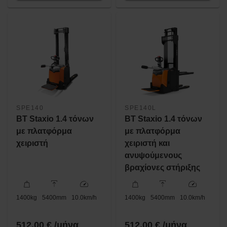
SPE140
SPE140L
BT Staxio 1.4 τόνων
BT Staxio 1.4 τόνων
με πλατφόρμα
με πλατφόρμα
χειριστή
χειριστή και
ανυψούμενους
βραχίονες στήριξης
1400
kg
5400
mm
10.0
km/h
1400
kg
5400
mm
10.0
km/h
512,00 € /μήνα
512,00 € /μήνα