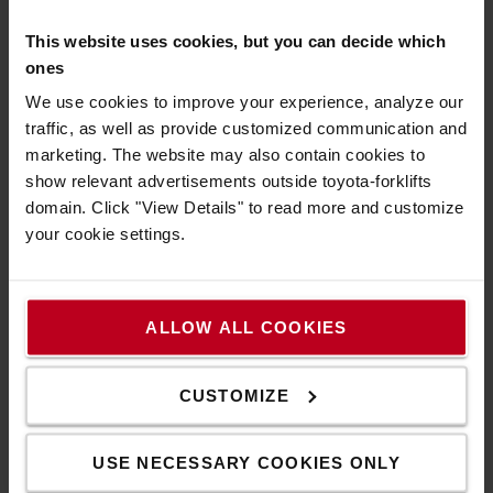
This website uses cookies, but you can decide which
ones
We use cookies to improve your experience, analyze our
traffic, as well as provide customized communication and
marketing. The website may also contain cookies to
Χρειάζεστε βοήθεια ή
show relevant advertisements outside toyota-forklifts
συμβουλές;
domain. Click "View Details" to read more and customize
your cookie settings.
Για ό,τι κι αν χρειάζεστε, μπορείτε πάντα να
επικοινωνήσετε μαζί μας.
ΕΠΙΚΟΙΝΩΝΉΣΤΕ ΜΑΖΊ ΜΑΣ
ALLOW ALL COOKIES
Περισσότερες πληροφορίες
CUSTOMIZE
Πως να αγοράσετε διαδικτυακά
Αποστολή & Παράδοση
USE NECESSARY COOKIES ONLY
Συχνές Ερωτήσεις