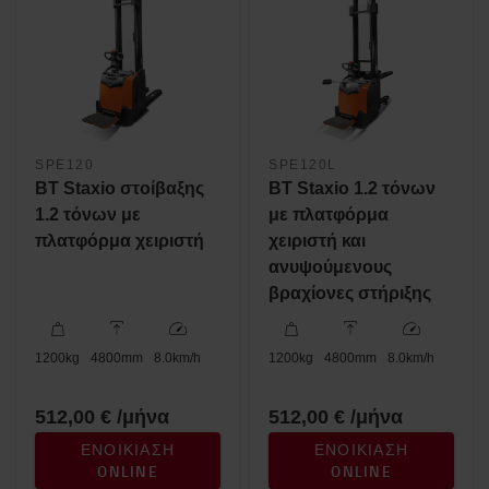
Ύψος ανύψωσης (mm)
2800mm
-
6000mm
SPE120
SPE120L
BT Staxio στοίβαξης
BT Staxio 1.2 τόνων
1.2 τόνων με
με πλατφόρμα
πλατφόρμα χειριστή
χειριστή και
ανυψούμενους
βραχίονες στήριξης
1200
kg
4800
mm
8.0
km/h
1200
kg
4800
mm
8.0
km/h
512,00 € /μήνα
512,00 € /μήνα
ΕΝΟΙΚΊΑΣΗ
ΕΝΟΙΚΊΑΣΗ
ONLINE
ONLINE