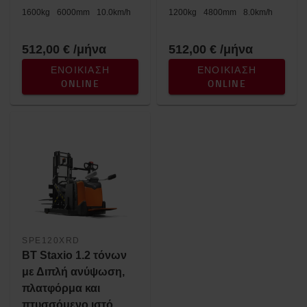
1600
kg
6000
mm
10.0
km/h
1200
kg
4800
mm
8.0
km/h
512,00 € /μήνα
512,00 € /μήνα
ΕΝΟΙΚΊΑΣΗ
ΕΝΟΙΚΊΑΣΗ
ONLINE
ONLINE
SPE120XRD
BT Staxio 1.2 τόνων
με Διπλή ανύψωση,
πλατφόρμα και
πτυσσόμενο ιστό