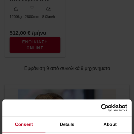
1200
kg
2800
mm
8.0
km/h
512,00 € /μήνα
ΕΝΟΙΚΊΑΣΗ
ONLINE
Εμφάνιση 9 από συνολικά 9 μηχανήματα
Consent
Details
About