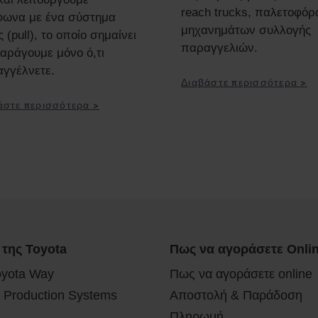
reach trucks, παλετοφό
ωνα με ένα σύστημα
μηχανημάτων συλλογής
 (pull), το οποίο σημαίνει
παραγγελιών.
παράγουμε μόνο ό,τι
γγέλνετε.
Διαβάστε περισσότερα >
άστε περισσότερα >
 της Toyota
Πως να αγοράσετε Onli
oyota Way
Πως να αγοράσετε online
 Production Systems
Αποστολή & Παράδοση
Πληρωμή