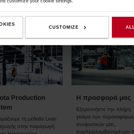
ωθούμε ότι είναι κατάλληλο
and customize your cookie settings.
OKIES
CUSTOMIZE
AL
ota Production
Η προσφορά μας
stem
Εξερευνήστε την πλήρη
γκάμα των περονοφόρω
μόζουμε τη μέθοδο Lean
ανυψωτικών μας,
αγωγής στην παραγωγή
συμπεριλαμβανομένων 
και λειτουργούμε