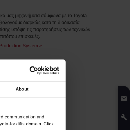
ικά μας μηχανήματα σύμφωνα με το Toyota
ξιολογούμε διαρκώς κατά τη διαδικασία
πίσης υπόψη τις παρατηρήσεις των τεχνικών
πιτόπου επισκευές.
 Production System >
About
zed communication and
ota-forklifts domain. Click