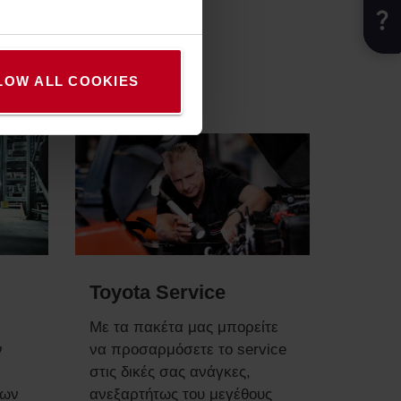
LOW ALL COOKIES
Toyota Service
Με τα πακέτα μας μπορείτε
ν
να προσαρμόσετε το service
στις δικές σας ανάγκες,
των
ανεξαρτήτως του μεγέθους