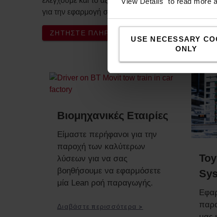
ελέγχουμε και το αξιολογούμε πλήρως για να βεβαι
"View Details" to read more 
για την εφαρμογή σας.
ΖΗΤΗΣΤΕ ΠΛΗΡΟΦΟΡΙΕΣ
USE NECESSARY CO
ONLY
Βιομηχανικές Εταιρίες
Είμαστε περήφανοι για την
παροχή των καλύτερων
Toy
λύσεων για να σας
βοηθήσουμε να εφαρμόσετε
Sy
μία Lean ροή παραγωγής.
Εφαρ
παρ
Διαβάστε περισσότερα >
μας 