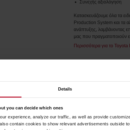
Συνεχής αξιολόγηση
Κατασκευάζουμε όλα τα ειδ
Production System και τα α
ανάπτυξης, λαμβάνοντας ε
μας που πραγματοποιούν ε
Περισσότερα για το Toyota
κασίας
ν τιμή και τον χρόνο
Details
ς το τέλος
but you can decide which ones
τους σχετικούς παράγοντες
ur experience, analyze our traffic, as well as provide customi
ας μηχάνημα αλλά το
lso contain cookies to show relevant advertisements outside toy