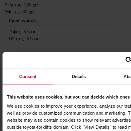
*Πλάτος: 130 χιλ.
*Μήκος: 60 χιλ.
Προδιαγραφές
Ύψος
:
8,5
εκ.
Πλάτος
:
8,5
εκ.
Consent
Details
Ab
Δημοφιλή αξεσουάρ
This website uses cookies, but you can decide which ones
ΔΕΊΤΕ ΌΛΑ ΤΑ ΑΞΕΣΟΥΆΡ
We use cookies to improve your experience, analyze our traf
well as provide customized communication and marketing. 
website may also contain cookies to show relevant advertis
outside toyota-forklifts domain. Click "View Details" to read