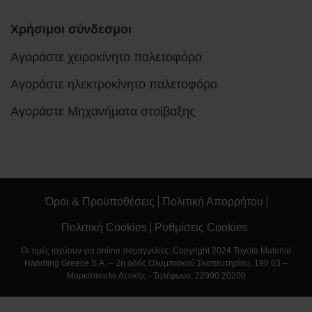
Χρήσιμοι σύνδεσμοι
Αγοράστε χειροκίνητο παλετοφόρο
Αγοράστε ηλεκτροκίνητο παλετοφόρο
Αγοράστε Μηχανήματα στοίβαξης
Όροι & Προϋποθέσεις
Πολιτική Απορρήτου
Πολιτική Cookies
Ρυθμίσεις Cookies
Οι τιμές ισχύουν για online παραγγελίες. Copyright 2024 Toyota Material
Handling Greece S.A. – 2η οδός Ολυμπιακού Σκοπευτηρίου, 190 03 –
Μαρκόπουλο Αττικής - Τηλέφωνο: 22990 20200