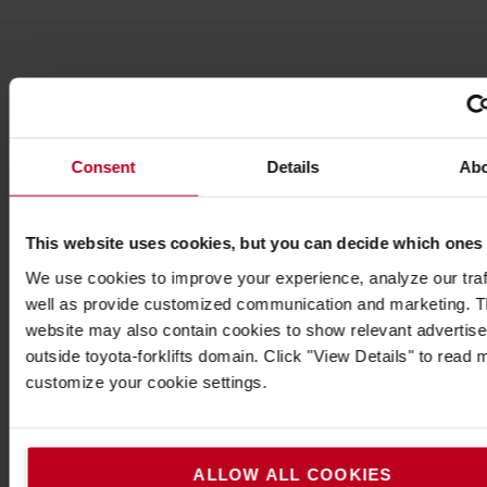
Δημοφιλή αξεσουάρ
Consent
Details
Ab
ΔΕΊΤΕ ΌΛΑ ΤΑ ΑΞΕΣΟΥΆΡ
This website uses cookies, but you can decide which ones
We use cookies to improve your experience, analyze our traf
well as provide customized communication and marketing. 
website may also contain cookies to show relevant advertis
outside toyota-forklifts domain. Click "View Details" to read
customize your cookie settings.
Φωτισμός!
Παραμείνετε ορατοί και ασφαλείς με φώτα για κάθε
ALLOW ALL COOKIES
ανάγκη, στη φωτεινότητα και το χρώμα που