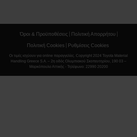
Όροι & Προϋποθέσεις
Πολιτική Απορρήτου
Πολιτική Cookies
Ρυθμίσεις Cookies
Οι τιμές ισχύουν για online παραγγελίες. Copyright 2024 Toyota Material
Handling Greece S.A. – 2η οδός Ολυμπιακού Σκοπευτηρίου, 190 03 –
Μαρκόπουλο Αττικής - Τηλέφωνο: 22990 20200