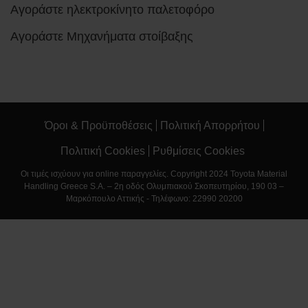
Αγοράστε ηλεκτροκίνητο παλετοφόρο
Αγοράστε Μηχανήματα στοίβαξης
Όροι & Προϋποθέσεις
Πολιτική Απορρήτου
Πολιτική Cookies
Ρυθμίσεις Cookies
Οι τιμές ισχύουν για online παραγγελίες. Copyright 2024 Toyota Material
Handling Greece S.A. – 2η οδός Ολυμπιακού Σκοπευτηρίου, 190 03 –
Μαρκόπουλο Αττικής - Τηλέφωνο: 22990 20200