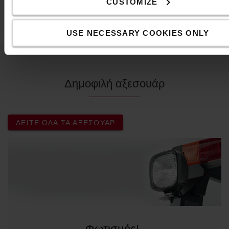
Μήκος
:
12
εκ.
CUSTOMIZE
Χρώμα
:
Κόκκινο
USE NECESSARY COOKIES ONLY
Δημοφιλή αξεσουάρ
ΔΕΊΤΕ ΌΛΑ ΤΑ ΑΞΕΣΟΥΆΡ
Φωτισμός!