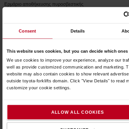
Ερμάριο αποθήκευσης πυροσβεστικής
κουβέρτας για ασφαλή φύλαξη, εξοπλισμένο με
περιστροφικό κλείστρο που κλειδώνει.
Εξωτερικές διαστάσεις: Υ 1200 × Π 400 × Β 350 mm
Consent
Details
Ab
Υλικό: χαλυβδοέλασμα πάχους 1,0 mm / Βάρος (κενό):
19,70 kg
This website uses cookies, but you can decide which ones
Χρώμα: RAL 3000 (πυροσβεστικό κόκκινο)
We use cookies to improve your experience, analyze our traf
Σχεδιασμός: με περιστροφικό κλείστρο, δυνατότητα
well as provide customized communication and marketing. 
κλειδώματος.
website may also contain cookies to show relevant advertis
Πίσω πάνελ με 5 ενισχυμένες οπές στερέωσης,
outside toyota-forklifts domain. Click "View Details" to read
διαμέτρου Ø 12 mm.
customize your cookie settings.
Προδιαγραφές
Βάρος
:
19,7
kg
ALLOW ALL COOKIES
Ύψος
:
3,5
εκ.
Πλάτος
:
4
εκ.