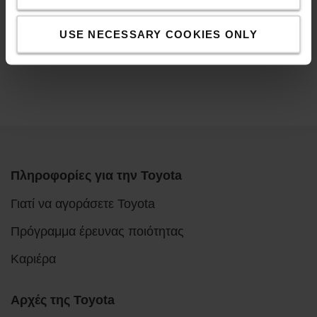
ανάλογα με το αν έχετε ή όχι ράμπα φόρτωσης,
απαιτούνται διαφορετικοί τύποι φορτηγών.
USE NECESSARY COOKIES ONLY
Πληροφορίες για την Toyota
Γιατί να αγοράσετε Toyota
Πρόγραμμα έρευνας ποιότητας
Καριέρα
Αρχές της Toyota