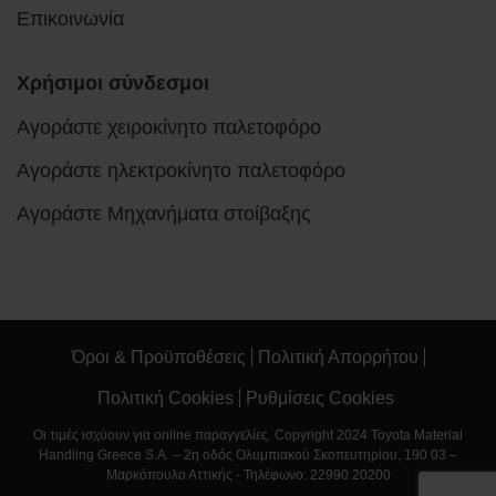
Επικοινωνία
Χρήσιμοι σύνδεσμοι
Αγοράστε χειροκίνητο παλετοφόρο
Αγοράστε ηλεκτροκίνητο παλετοφόρο
Αγοράστε Μηχανήματα στοίβαξης
Όροι & Προϋποθέσεις
Πολιτική Απορρήτου
Πολιτική Cookies
Ρυθμίσεις Cookies
Οι τιμές ισχύουν για online παραγγελίες. Copyright 2024 Toyota Material
Handling Greece S.A. – 2η οδός Ολυμπιακού Σκοπευτηρίου, 190 03 –
Μαρκόπουλο Αττικής - Τηλέφωνο: 22990 20200