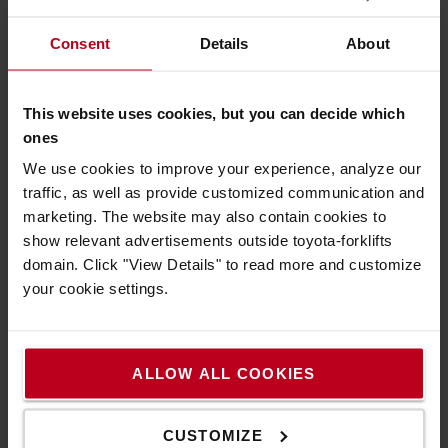
4. Τι πρέπει να ξέρω για να νοικιάσω το
Consent
Details
About
σωστό μηχάνημα;
- Για τι θα πρέπει να χρησιμοποιείται το μηχάνημα
- Πόσο ψηλά χρειάζεται να σηκώσετε το φορτίο
This website uses cookies, but you can decide which
- Πόσο ζυγίζει το φορτίο και τι κέντρο βάρους έχει
ones
- Εάν υπάρχουν περιορισμοί ύψους *
We use cookies to improve your experience, analyze our
- Εάν έχετε ράμπα φόρτωσης **
traffic, as well as provide customized communication and
* Με περιορισμούς ύψους εννοούμε το χαμηλότερο
marketing. The website may also contain cookies to
ύψος κάτω από το οποίο πρέπει να πάει το
show relevant advertisements outside toyota-forklifts
φορτηγό, τόσο κατά την εκφόρτωση, όσο και κατά
domain. Click "View Details" to read more and customize
τη διάρκεια της ίδιας της εργασίας. Για
your cookie settings.
παράδειγμα, εάν υπάρχουν αγωγοί εξαερισμού ή
χαμηλές δοκοί ή περιορισμοί μεταξύ των χώρων
εργασίας σας.
ALLOW ALL COOKIES
** Πώς μπορούμε να ξεφορτώσουμε το μηχάνημα -
υπάρχουν άλλες επιλογές εκφόρτωσης; Το
CUSTOMIZE
μηχάνημα συχνά αποστέλλεται με φορτηγό και,