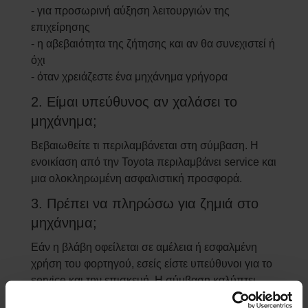
- για προσωρινή αύξηση λειτουργιών της
επιχείρησης
- η αβεβαιότητα της ζήτησης και αν θα συνεχιστεί ή
όχι
- όταν χρειάζεστε ένα μηχάνημα γρήγορα
2. Είμαι υπεύθυνος αν χαλάσει το
μηχάνημα;
Βεβαιωθείτε τι περιλαμβάνεται στη σύμβαση. Η
ενοικίαση από την Toyota περιλαμβάνει service και
μια ολοκληρωμένη ασφαλιστική προσφορά.
3. Πρέπει να πληρώσω για ζημιά στο
μηχάνημα;
Εάν η βλάβη οφείλεται σε αμέλεια ή εσφαλμένη
χρήση του φορτηγού, εσείς είστε υπεύθυνοι για το
service και την επισκευή. Η σύμβαση καλύπτει
εργοστασιακά ελαττώματα και φθορά.