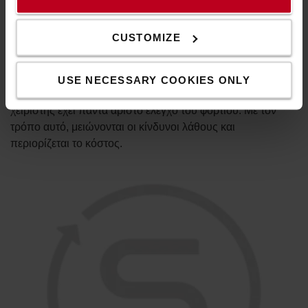
Sensi-lift
CUSTOMIZE
Η ταχύτητα ανύψωσης μπορεί να ελεγχθεί με ακρίβεια
μέσω του διαισθητικά σχεδιασμένου διακόπτη δύο
θέσεων στη λαβή του μηχανήματος. Αυτή η λειτουργία
USE NECESSARY COOKIES ONLY
επιτρέπει ταχύτερους κύκλους εργασίας, καθώς ο
χειριστής έχει πάντα άριστο έλεγχο του φορτίου. Με τον
τρόπο αυτό, μειώνονται οι κίνδυνοι λάθους και
περιορίζεται το κόστος.