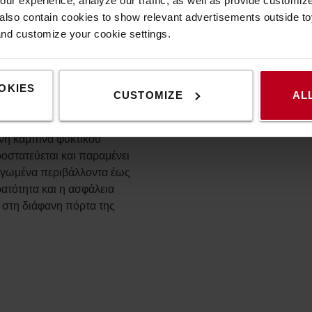
ur experience, analyze our traffic, as well as provide customi
πολλά άλλα.
lso contain cookies to show relevant advertisements outside toy
and customize your cookie settings.
μηχάνημα που να
OKIES
CUSTOMIZE
AL
Reflex μπορεί να
ικές αποθήκες. Με την
νη καμπίνα ψυκτικού
ροστατεύεται και παραμένει
αγωμένα περιβάλλοντα έως
ρατότητα και η ασφάλεια
η στη διάφανη πόρτα της