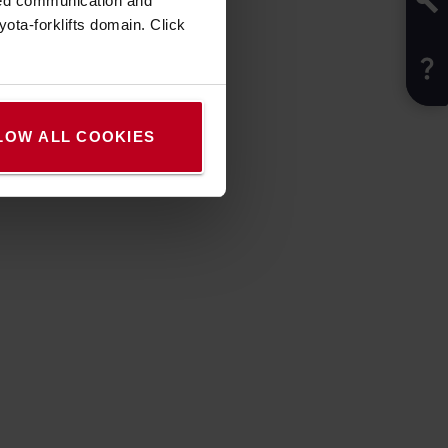
zed communication and
ota-forklifts domain. Click
LOW ALL COOKIES