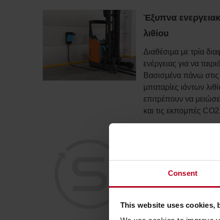
Έξυπνα ενεργειακ
λιθίου
Διαθέσιμα με τρία δι
ενέργειας για να ταιρι
Βασισμένα πάνω στις 
μπαταρίες ιόντων λιθί
επιτρέπουν να μειώσε
και τις εκπομπές CO2
Smart truck
Τα Smart truck διαθέτ
Consent
στον βασικό εξοπλισμ
μπορούν εύκολα να συ
την Toyota, προσφέρο
This website uses cookies, 
διαχείριση της μπαταρ