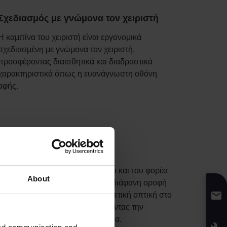
Σχεδιασμός με γνώμονα τον χειριστή
Η καμπίνα του χειριστή είναι εργονομικά
σχεδιασμένη με γνώμονα τον χειριστή,
προσφέροντας διαισθητικά και διαδραστικά
χαρακτηριστικά όπως η ευανάγνωστη οθόνη
αφής.
Totalview Concept
Ο καθαρός σχεδιασμός του ιστού και του φορέα
About
πιρουνιών σε συνδυασμό με τη διάφανη οροφή
προσφέρουν στον χειριστή εξαιρετική οπτική στο
φορτίο ανά πάσα στιγμή, αυξάνοντας την
παραγωγικότητα και την ασφάλεια.