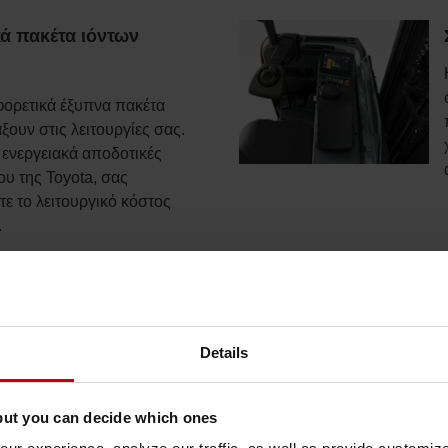
ά πακέτα ιόντων
αφορετικά έξυπνα πακέτα
άξουν στις λειτουργίες σας.
ενεργειακά αποδοτικές
ου της Toyota, σας
τε το λειτουργικό κόστος
.
ουν εξοπλισμό τηλεματικής
Details
ό. Αυτά τα μηχανήματα
νδεθούν με το I_Site από
ντας πληροφορίες για τη
but you can decide which ones
ίας, τη γεωγραφική θέση,