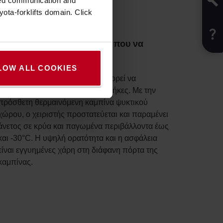
zed communication and
ota-forklifts domain. Click
Ψάχνετε για ένα μηχάνημα που να
αντέχει το κρύο;
LOW ALL COOKIES
Αυτό το μηχάνημα BT Reflex μπορεί να
προσαρμοστεί σε ψυκτικές αποθήκες. Με την
πρόσθετη θερμαινόμενη καμπίνα ψυκτικού
χώρου, ο χειριστής προστατεύεται και παραμένει
άνετος σε κρύα και παγωμένα περιβάλλοντα έως
και -30°C. Η υψηλή ορατότητα και η ασφάλεια
είναι εγγυημένες χάρη στη διάφανη πόρτα της
καμπίνας.