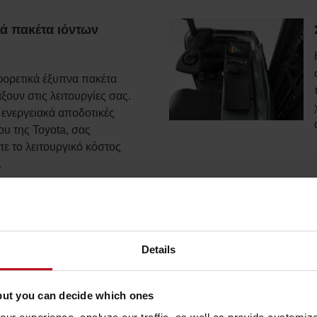
ά πακέτα ιόντων
αφορετικά έξυπνα πακέτα
άξουν στις λειτουργίες σας.
ενεργειακά αποδοτικές
ου της Toyota, σας
τε το λειτουργικό κόστος
.
ουν εξοπλισμό τηλεματικής
Details
ό. Αυτά τα μηχανήματα
νδεθούν με το I_Site από
ντας πληροφορίες για τη
but you can decide which ones
ίας, τη γεωγραφική θέση,