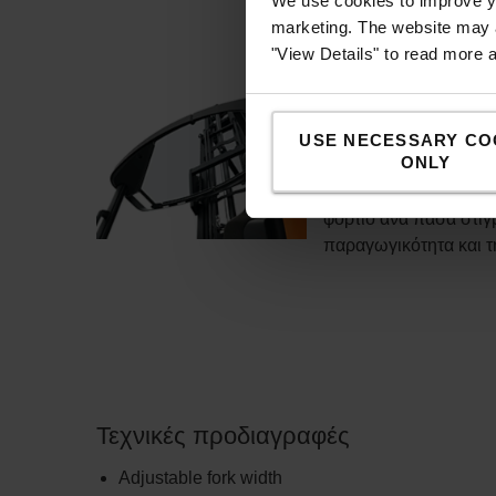
We use cookies to improve yo
τους κραδασμούς και 
marketing. The website may a
"View Details" to read more 
Totalview Concep
Ο καθαρός σχεδιασμός
USE NECESSARY CO
ONLY
πιρουνιών σε συνδυα
προσφέρουν στον χειρ
φορτίο ανά πάσα στιγ
παραγωγικότητα και τ
Τεχνικές προδιαγραφές
Adjustable fork width