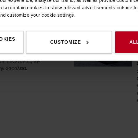
ur experience, analyze our traffic, as well as provide customi
πολλά άλλα.
lso contain cookies to show relevant advertisements outside toy
and customize your cookie settings.
t
 του ιστού και του φορέα
OKIES
CUSTOMIZE
AL
σμό με τη διάφανη οροφή
ιστή εξαιρετική οπτική στο
μή, αυξάνοντας την
ην ασφάλεια.