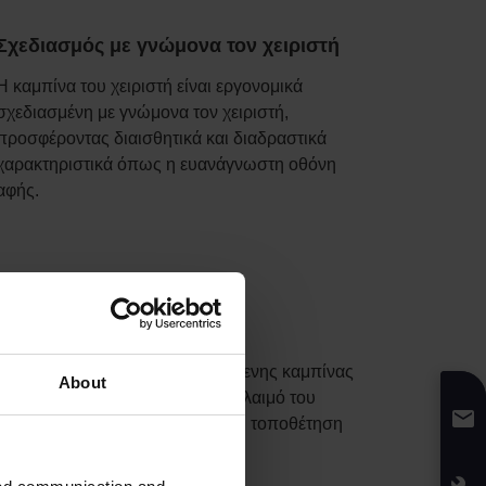
Σχεδιασμός με γνώμονα τον χειριστή
Η καμπίνα του χειριστή είναι εργονομικά
σχεδιασμένη με γνώμονα τον χειριστή,
προσφέροντας διαισθητικά και διαδραστικά
χαρακτηριστικά όπως η ευανάγνωστη οθόνη
αφής.
Ανακλινόμενη καμπίνα
Το μοναδικό σύστημα ανακλινόμενης καμπίνας
About
ελαχιστοποιεί την κόπωση στον λαιμό του
χειριστή και επιτρέπει την ακριβή τοποθέτηση
των περονών.