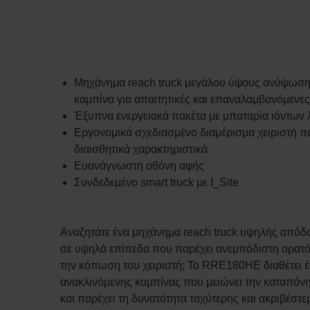
Μηχάνημα reach truck μεγάλου ύψους ανύψωσης
καμπίνα για απαιτητικές και επαναλαμβανόμενε
Έξυπνα ενεργειακά πακέτα με μπαταρία ιόντων 
Εργονομικά σχεδιασμένο διαμέρισμα χειριστή 
διαισθητικά χαρακτηριστικά
Ευανάγνωστη οθόνη αφής
Συνδεδεμένο smart truck με I_Site
Αναζητάτε ένα μηχάνημα reach truck υψηλής απόδ
σε υψηλά επίπεδα που παρέχει ανεμπόδιστη ορατό
την κόπωση του χειριστή; Το RRE180HE διαθέτει 
ανακλινόμενης καμπίνας που μειώνει την καταπόν
και παρέχει τη δυνατότητα ταχύτερης και ακριβέσ