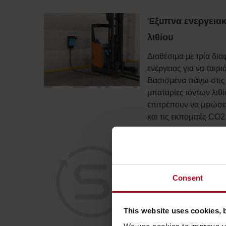
Έξυπνα ενεργειακ
λιθίου
Διαθέσιμα με τρία δι
ενέργειας για να ταιρι
Βασισμένα πάνω στις 
μπαταρίες ιόντων λιθί
επιτρέπουν να μειώσε
και τις εκπομπές CO2
Smart truck
Τα Smart truck διαθέτ
Consent
στον βασικό εξοπλισμ
μπορούν εύκολα να συ
την Toyota, προσφέρο
This website uses cookies, 
διαχείριση της μπαταρ