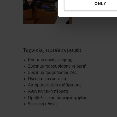
Παρέχει στον χειριστ
ONLY
βασικές ρυθμίσεις, κα
του μηχανήματος έλξη
Τεχνικές προδιαγραφές
Κουμπιά αργής κίνησης
Σύστημα παρουσίασης χειριστή
Σύστημα τροφοδοσίας AC
Πνευματικά ελαστικά
Αυτόματο φρένο στάθμευσης
Αναγεννητική πέδηση
Προβολείς και πίσω φώτα, φλας
Ψηφιακή οθόνη