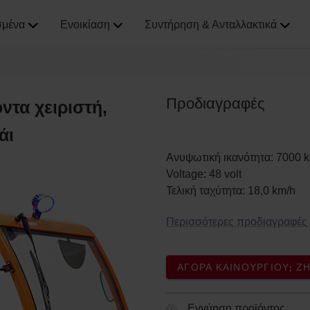
σμένα
Ενοικίαση
Συντήρηση & Ανταλλακτικά
Προδιαγραφές
ντα χειριστή,
άι
Ανυψωτική ικανότητα
:
7000
k
Voltage
:
48
volt
Τελική ταχύτητα
:
18,0
km/h
Περισσότερες προδιαγραφές
ΑΓΟΡΆ ΚΑΙΝΟΎΡΓΙΟΥ; 
Εγγύηση προϊόντος