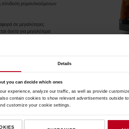
λή σύνδεση ρυμουλκούμενων
ταφορά σε μεγαλύτερες
εται άνετα για μεγαλύτερα
έση οδήγησης.
Details
ίνησης
λκούμενων μπορεί να γίνει
but you can decide which ones
εια με τα κουμπιά αργής
ur experience, analyze our traffic, as well as provide customi
lso contain cookies to show relevant advertisements outside toy
and customize your cookie settings.
OKIES