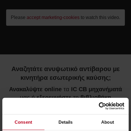
Please
accept marketing-cookies
to watch this video.
Αναζητάτε ανυψωτικό αντίβαρου με
κινητήρα εσωτερικής καύσης;
Ανακαλύψτε online
τα
IC CB μηχανήματά
μας ή
εξερευνήστε
τη
βιβλιοθήκη
περιεχομένου.
ΜΗΧΑΝΉΜΑΤΑ ΑΝΤΊΒΑΡΟΥ ΕΣΩΤΕΡΙΚΉΣ
Consent
Details
About
ΚΑΎΣΗΣ
ΒΙΛΙΟΘΉΚΗ ΠΕΡΙΕΧΟΜΈΝΟΥ