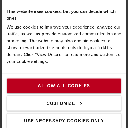
This website uses cookies, but you can decide which
ones
We use cookies to improve your experience, analyze our
traffic, as well as provide customized communication and
Πληροφορίες για την Toyota
marketing. The website may also contain cookies to
show relevant advertisements outside toyota-forklifts
Γιατί να αγοράσετε Toyota
domain. Click "View Details" to read more and customize
your cookie settings.
Πρόγραμμα έρευνας ποιότητας
Καριέρα
ALLOW ALL COOKIES
Αρχές της Toyota
The Toyota Way
CUSTOMIZE
Toyota Production Systems (TPS)
USE NECESSARY COOKIES ONLY
Βιωσιμότητα