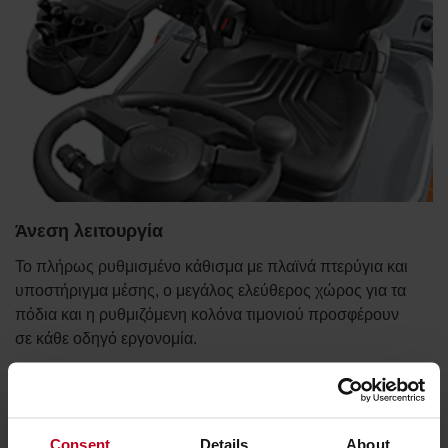
Άνεση λειτουργία
Το πλήρως ρυθμισμένο κάθισμα με πλαϊνά πτερύγια και
υποστήριγμα μέσης, ο μεγάλος ελεύθερος χώρος για τα
πόδια και η ρυθμιζόμενη κολόνα τιμονιού προσφέρουν
σε κάθε οδηγό εργονομία.
Consent
Details
About