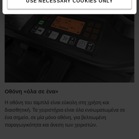
USE NECESSARY COOKIES ONLY
Οθόνη «όλα σε ένα»
Η οθόνη του ταμπλό είναι εύκολη στη χρήση και
διαισθητική. Τα χειριστήρια είναι όλα ενσωματωμένα σε
ένα σημείο, σε μία μόνο οθόνη, για βελτιωμένη
παραγωγικότητα και άνεση των χειριστών.