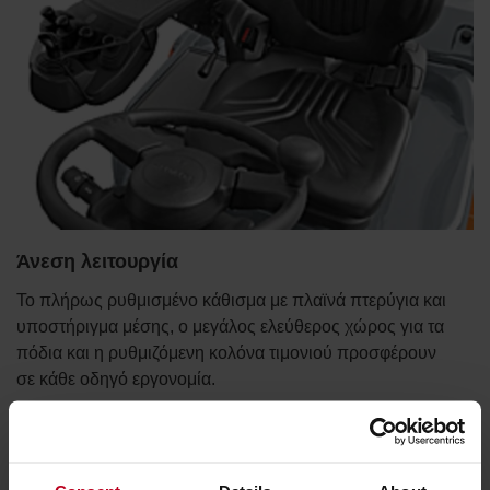
Άνεση λειτουργία
Το πλήρως ρυθμισμένο κάθισμα με πλαϊνά πτερύγια και
υποστήριγμα μέσης, ο μεγάλος ελεύθερος χώρος για τα
πόδια και η ρυθμιζόμενη κολόνα τιμονιού προσφέρουν
σε κάθε οδηγό εργονομία.