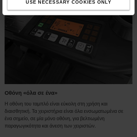
USE NECESSARY COOKIES ONLY
Οθόνη «όλα σε ένα»
Η οθόνη του ταμπλό είναι εύκολη στη χρήση και
διαισθητική. Τα χειριστήρια είναι όλα ενσωματωμένα σε
ένα σημείο, σε μία μόνο οθόνη, για βελτιωμένη
παραγωγικότητα και άνεση των χειριστών.