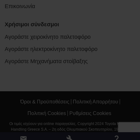
Επικοινωνία
Χρήσιμοι σύνδεσμοι
Αγοράστε χειροκίνητο παλετοφόρο
Αγοράστε ηλεκτροκίνητο παλετοφόρο
Αγοράστε Μηχανήματα στοίβαξης
Όροι & Προϋποθέσεις
Πολιτική Απορρήτου
Πολιτική Cookies
Ρυθμίσεις Cookies
Οι τιμές ισχύουν για online παραγγελίες. Copyright 2024 Toyota Material
Handling Greece S.A. – 2η οδός Ολυμπιακού Σκοπευτηρίου, 190 03 –
Μαρκόπουλο Αττικής - Τηλέφωνο: 22990 20200