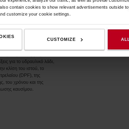
ur experience, analyze our traffic, as well as provide customi
lso contain cookies to show relevant advertisements outside toy
and customize your cookie settings.
α»
ίναι εύκολη στη χρήση και
τήρια είναι όλα
OKIES
CUSTOMIZE
AL
σημείο, σε μία μόνο
η παραγωγικότητα και
Στις νέες λειτουργίες
ξεις για το υδραυλικό λάδι,
ην κλίση του ιστού, το
τρελαίου (DPF), της
, του χρόνου και της
λωσης καυσίμου.