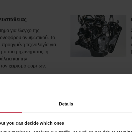
ευστάθειας
ημα για έλεγχο της
ρονοφόρου ανυψωτικού. Το
 προηγμένη τεχνολογία για
ητα του μηχανήματος, η
άλεια και την
τον χειρισμό φορτίων.
ο κάθισμα με πλαϊνά
Details
ιγμα μέσης, ο μεγάλος
τα πόδια και η ρυθμιζόμενη
σφέρουν σε κάθε οδηγό
but you can decide which ones