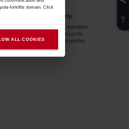
zed communication and
ota-forklifts domain. Click
Σασμάν με μετατροπέα ροπής
Το σασμάν με μετατροπέα ροπής προσφέρει
διαισθητική οδήγηση με ομαλό έλεγχο της
LOW ALL COOKIES
ταχύτητας, ιδανικό για εργασίες σε μεγάλες
αποστάσεις.