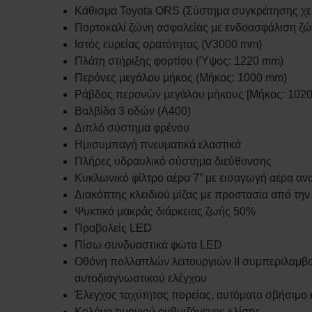
Κάθισμα Toyota ORS (Σύστημα συγκράτησης χει
Πορτοκαλί ζώνη ασφαλείας με ενδοασφάλιση ζώ
Ιστός ευρείας ορατότητας (V3000 mm)
Πλάτη στήριξης φορτίου (Ύψος: 1220 mm)
Περόνες μεγάλου μήκος (Μήκος: 1000 mm)
Ράβδος περονών μεγάλου μήκους [Μήκος: 102
Βαλβίδα 3 οδών (A400)
Διπλό σύστημα φρένου
Ημισυμπαγή πνευματικά ελαστικά
Πλήρες υδραυλικό σύστημα διεύθυνσης
Κυκλωνικό φίλτρο αέρα 7” με εισαγωγή αέρα α
Διακόπτης κλειδιού μίζας με προστασία από τη
Ψυκτικό μακράς διάρκειας ζωής 50%
Προβολείς LED
Πίσω συνδυαστικά φώτα LED
Οθόνη πολλαπλών λειτουργιών II συμπεριλαμβ
αυτοδιαγνωστικού ελέγχου
Έλεγχος ταχύτητας πορείας, αυτόματο σβήσιμο 
Κολόνα τιμονιού ρυθμιζόμενης κλίσης