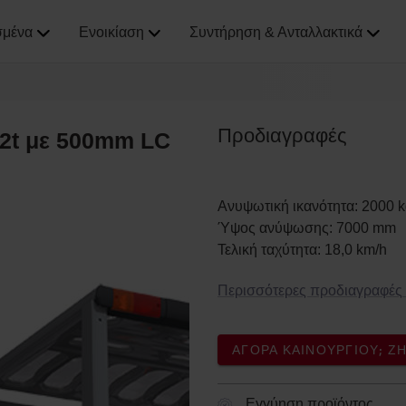
σμένα
Ενοικίαση
Συντήρηση & Ανταλλακτικά
Προδιαγραφές
 2t με 500mm LC
Ανυψωτική ικανότητα
:
2000
k
Ύψος ανύψωσης
:
7000
mm
Τελική ταχύτητα
:
18,0
km/h
Περισσότερες προδιαγραφές
ΑΓΟΡΆ ΚΑΙΝΟΎΡΓΙΟΥ; 
Εγγύηση προϊόντος