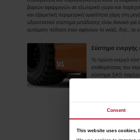
βαριών εφαρμογών σε εξωτερικό χώρο και παρέχο
και εξαιρετική περιμετρική ορατότητα χάρη στη με
υδροστατικό σύστημα μετάδοσης είναι ιδανικό για
αυτόματη πέδηση όταν αφήνουν το γκάζι, δηλ., το 
Σύστημα ενεργής 
Το πρώτο ενεργό σύστ
σταθερότητας του πε
σύστημα SAS παρέχει
απαράμιλλη σταθερότ
οποία αυξάνει την ασφ
παραγωγικότητα κατά 
Consent
This website uses cookies, 