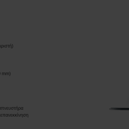
ριστή)
0 mm)
ναπνευστήρα
ν επανεκκίνηση