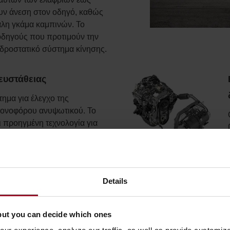
υν άνεση στον οδηγό, καθώς
γάλη γκάμα καμπινών. Το
 οδηγούς που προτιμούν την
υδροστατικό σύστημα κίνησης.
ευστάθειας
ημα για έλεγχο της
ρονοφόρου ανυψωτικού. Το
 προηγμένη τεχνολογία για
ητα του μηχανήματος, η
άλεια και την
τον χειρισμό φορτίων.
Details
but you can decide which ones