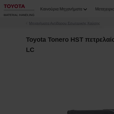
Καινούρια Μηχανήματα
Μεταχειρι
Μηχανήματα Αντίβαρου Εσωτερικής Καύσης
Toyota Tonero HST πετρελαί
LC