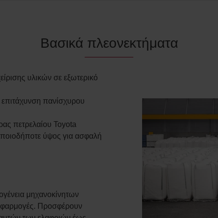
Βασικά πλεονεκτήματα
χείρισης υλικών σε εξωτερικό
 επιτάχυνση πανίσχυρου
ρας πετρελαίου Toyota
οποιοδήποτε ύψος για ασφαλή
κογένεια μηχανοκίνητων
 εφαρμογές. Προσφέρουν
α αυτών των ελαφριών έως