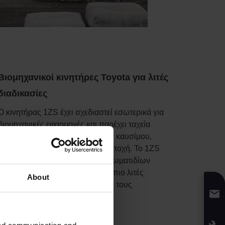
Βιομηχανικοί κινητήρες Toyota για λιτές
διαδικασίες
Ο κινητήρας 1ZS έχει σχεδιαστεί εσωτερικά για
βιομηχανικές εφαρμογές και παρέχει ταχεία
επιτάχυνση. Συνδυάζει απόδοση καυσίμου,
χαμηλή συντήρηση και υψηλή αντοχή. Το 1ZS
περιλαμβάνει ένα DPF (φίλτρο σωματιδίων
πετρελαίου) για πιο καθαρές και πιο λιτές
About
διαδικασίες που υπερκαλύπτουν τους
κανονισμούς Σταδίου V.