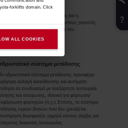
zed communication and
Περιμετρική ορατότητα
ota-forklifts domain. Click
Ο ιστός απρόσκοπτης ορατότητας και η
προστατευτική οροφή παρέχουν στους χειριστές
άριστη ορατότητα του φορτίου και του
περιβάλλοντος.
LOW ALL COOKIES
Υδροστατικό σύστημα μετάδοσης
Το υδροστατικό σύστημα μετάδοσης προσφέρει
γρήγορη αλλαγή κατεύθυνσης και αυτόματη
πέδηση σε συνδυασμό με ανεξάρτητη λειτουργία
κίνησης και ανύψωσης, ιδανική για φόρτωση/
εκφόρτωση φορτηγών (π.χ.). Επίσης, το σύστημα
πέδησης υγρών δίσκων που δεν χρειάζεται
συντήρηση διασφαλίζει χαμηλό κόστος σέρβις και
ελάχιστες διακοπές λειτουργίας.