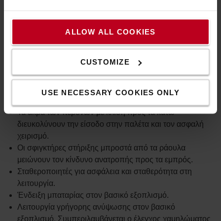
Σταθεροποιητές
ALLOW ALL COOKIES
Οι ρυθμιζόμενοι σταθεροποιητές φρενάρουν αυτόματα
για ασφάλεια και σταθερότητα κατά τη λειτουργία.
CUSTOMIZE
Τεχνικές προδιαγραφές
USE NECESSARY COOKIES ONLY
Ηλεκτρική ανύψωση.
Τα άκρα των περονών με κλίση προς τα κάτω
διευκολύνουν την είσοδο στην παλέτα και τον ασφαλή
χειρισμό.
Οι σφιγκτήρες στήριξης μπροστά από τα ράουλα
μειώνουν τον κίνδυνο ανατροπής προς τα εμπρός.
Σταθεροποιητές για ασφάλεια και σταθερότητα στη
λειτουργία.
Ένδειξη μπαταρίας στον βασικό εξοπλισμό.
Λειτουργία γρήγορης ανύψωσης στον βασικό
εξοπλισμό. Συμπεριλαμβάνεται ο έλεγχος χαμηλώματος