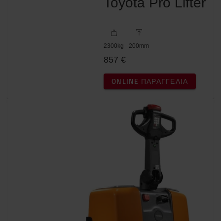
Toyota Pro Lifter
2300
kg
200
mm
857 €
ONLINE ΠΑΡΑΓΓΕΛΊΑ