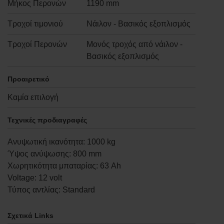
Μήκος Περονών
1190 mm
Τροχοί τιμονιού
Νάιλον - Βασικός εξοπλισμός
Τροχοί Περονών
Μονός τροχός από νάιλον -
Βασικός εξοπλισμός
Προαιρετικό
Καμία επιλογή
Τεχνικές προδιαγραφές
Ανυψωτική ικανότητα
:
1000
kg
Ύψος ανύψωσης
:
800
mm
Χωρητικότητα μπαταρίας
:
63
Ah
Voltage
:
12
volt
Τύπος αντλίας
:
Standard
Σχετικά Links