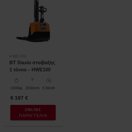
HWE100
BT Staxio στοίβαξης
1 τόνου – HWE100
1000
kg
2000
mm
5.5
km/h
6 197 €
ONLINE
ΠΑΡΑΓΓΕΛΊΑ