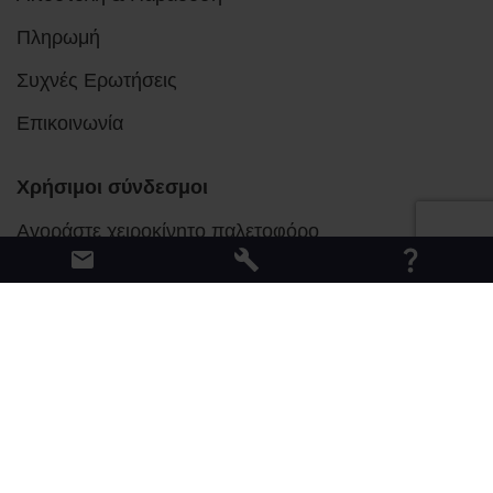
Πληρωμή
Συχνές Ερωτήσεις
Επικοινωνία
Χρήσιμοι σύνδεσμοι
Αγοράστε χειροκίνητο παλετοφόρο
Αγοράστε ηλεκτροκίνητο παλετοφόρο
Αγοράστε Μηχανήματα στοίβαξης
Όροι & Προϋποθέσεις
Πολιτική Απορρήτου