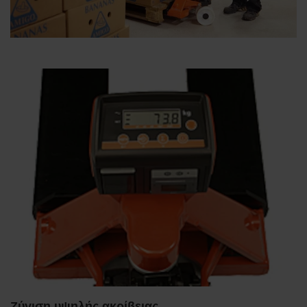
Ζύγιση υψηλής ακρίβειας