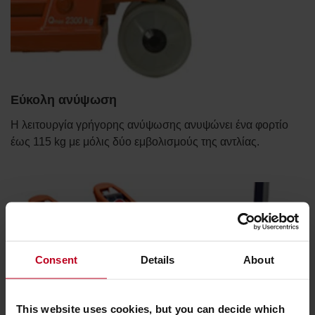
Εύκολη ανύψωση
Η λειτουργία γρήγορης ανύψωσης ανυψώνει ένα φορτίο
έως 115 kg με μόλις δύο εμβολισμούς της αντλίας.
Consent
Details
About
This website uses cookies, but you can decide which