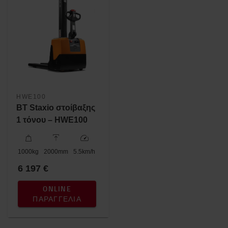
HWE100
BT Staxio στοίβαξης
1 τόνου – HWE100
1000
kg
2000
mm
5.5
km/h
6 197 €
ONLINE
ΠΑΡΑΓΓΕΛΊΑ