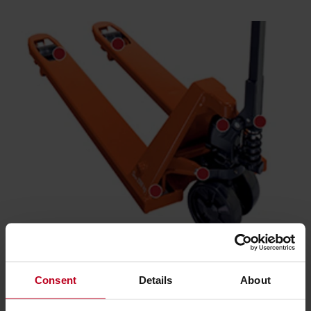
12 σημεία γρασαρίσματος
Consent
Details
About
Τα χειροκίνητα παλετοφόρα Toyota Lifter διαθέτουν έως
και 12 σημεία λίπανσης, για καλύτερη λίπανση,