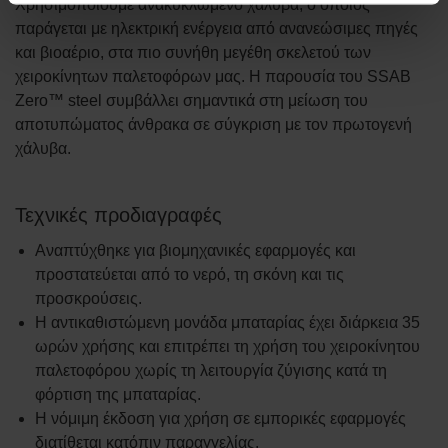
Χρησιμοποιούμε ανακυκλωμένο χάλυβα, ο οποίος
παράγεται με ηλεκτρική ενέργεια από ανανεώσιμες πηγές
και βιοαέριο, στα πιο συνήθη μεγέθη σκελετού των
χειροκίνητων παλετοφόρων μας. Η παρουσία του SSAB
Zero™ steel συμβάλλει σημαντικά στη μείωση του
αποτυπώματος άνθρακα σε σύγκριση με τον πρωτογενή
χάλυβα.
Τεχνικές προδιαγραφές
Αναπτύχθηκε για βιομηχανικές εφαρμογές και
προστατεύεται από το νερό, τη σκόνη και τις
προσκρούσεις.
Η αντικαθιστώμενη μονάδα μπαταρίας έχει διάρκεια 35
ωρών χρήσης και επιτρέπει τη χρήση του χειροκίνητου
παλετοφόρου χωρίς τη λειτουργία ζύγισης κατά τη
φόρτιση της μπαταρίας.
Η νόμιμη έκδοση για χρήση σε εμπορικές εφαρμογές
διατίθεται κατόπιν παραγγελίας.