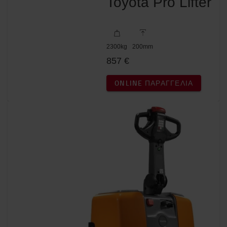
Toyota Pro Lifter
2300
kg
200
mm
857 €
ONLINE ΠΑΡΑΓΓΕΛΊΑ