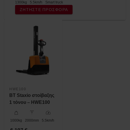
1300
kg
5.5
km/h
Smart truck
ΖΗΤΉΣΤΕ ΠΡΟΣΦΟΡΆ
HWE100
BT Staxio στοίβαξης
1 τόνου – HWE100
1000
kg
2000
mm
5.5
km/h
6 197 €