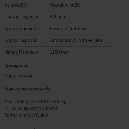
Χειρολαβή
Standard λαβή
Πλάτος Περονών
520 mm
Τροχοί τιμονιού
Ελαστικό (rubber)
Τροχοί Περονών
Διπλοί τροχοί από Friction
Μήκος Περονών
1150 mm
Προαιρετικό
Καμία επιλογή
Τεχνικές προδιαγραφές
Ανυψωτική ικανότητα
:
2300
kg
Ύψος ανύψωσης
:
200
mm
Τύπος αντλίας
:
Quick