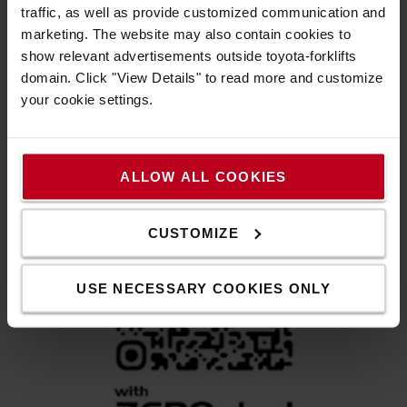
traffic, as well as provide customized communication and
marketing. The website may also contain cookies to
12 σημεία γρασαρίσματος
show relevant advertisements outside toyota-forklifts
Τα χειροκίνητα παλετοφόρα Toyota Lifter διαθέτουν έως
domain. Click "View Details" to read more and customize
και 12 σημεία λίπανσης, για καλύτερη λίπανση,
your cookie settings.
μεγαλύτερη διάρκεια ζωής και μειωμένη φθορά.
ALLOW ALL COOKIES
CUSTOMIZE
USE NECESSARY COOKIES ONLY