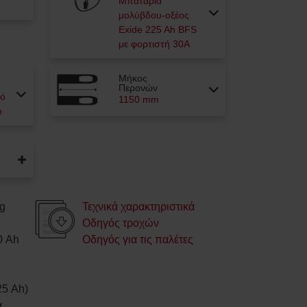
Μπαταρία
μολύβδου-οξέος
Exide 225 Ah BFS
με φορτιστή 30Α
Μήκος
Περονών
πό
1150 mm
m
g
Τεχνικά χαρακτηριστικά
Οδηγός τροχών
0
Ah
Οδηγός για τις παλέτες
25 Ah)
α