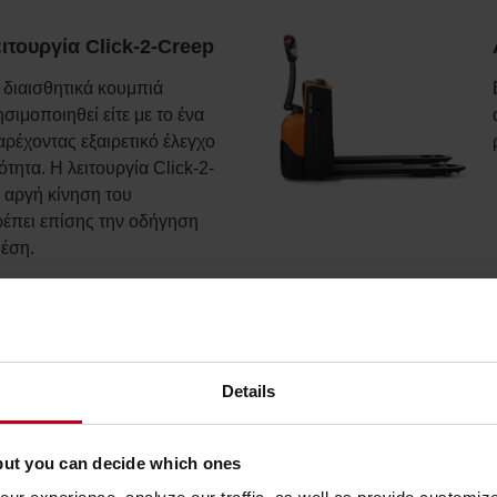
ειτουργία Click-2-Creep
 διαισθητικά κουμπιά
σιμοποιηθεί είτε με το ένα
παρέχοντας εξαιρετικό έλεγχο
ητα. Η λειτουργία Click-2-
ν αργή κίνηση του
ρέπει επίσης την οδήγηση
θέση.
 Castorlink
ντε τροχών διασφαλίζει τη
Details
δεμένοι πλευρικοί τροχοί
οχούς και το φορτίο, ώστε
θερότητα σε ανώμαλες
but you can decide which ones