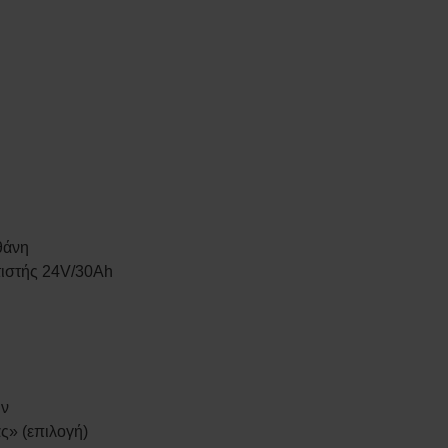
θάνη
τιστής 24V/30Ah
ων
ς» (επιλογή)