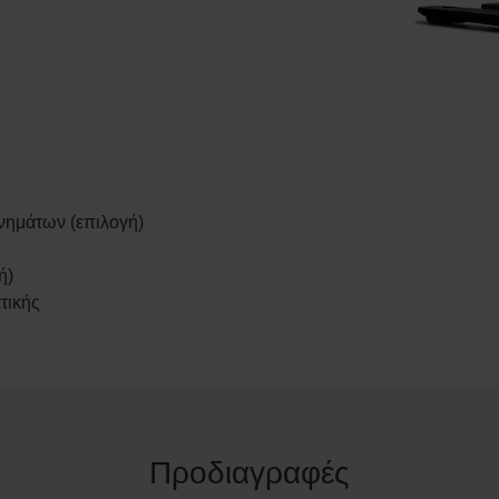
ανημάτων (επιλογή)
ή)
τικής
Προδιαγραφές