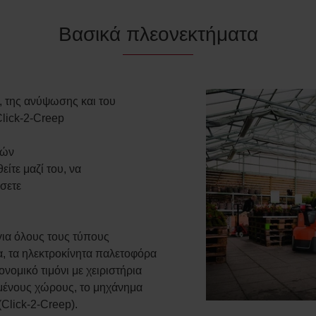
Βασικά πλεονεκτήματα
, της ανύψωσης και του
lick-2-Creep
νών
ίτε μαζί του, να
σετε
για όλους τους τύπους
, τα ηλεκτροκίνητα παλετοφόρα
νομικό τιμόνι με χειριστήρια
σμένους χώρους, το μηχάνημα
(Click-2-Creep).