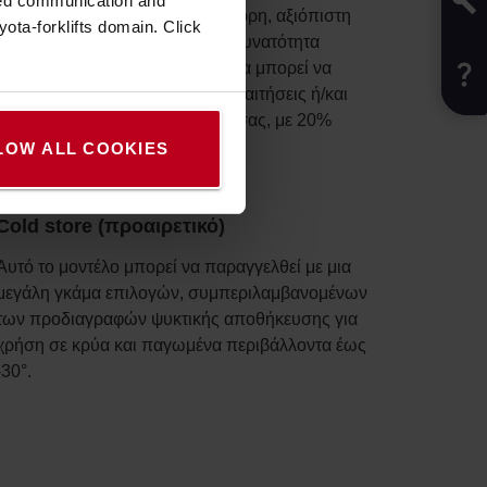
zed communication and
λειτουργία παρέχει επίσης γρήγορη, αξιόπιστη
ota-forklifts domain. Click
επικοινωνία και διασφαλίζει τη δυνατότητα
προγραμματισμού – το μηχάνημα μπορεί να
προσαρμοστεί στις δικές σας απαιτήσεις ή/και
στις απαιτήσεις της εφαρμογής σας, με 20%
λιγότερη κατανάλωση ενέργειας.
LOW ALL COOKIES
Cold store (προαιρετικό)
Αυτό το μοντέλο μπορεί να παραγγελθεί με μια
μεγάλη γκάμα επιλογών, συμπεριλαμβανομένων
των προδιαγραφών ψυκτικής αποθήκευσης για
χρήση σε κρύα και παγωμένα περιβάλλοντα έως
-30°.