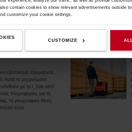
ur experience, analyze our traffic, as well as provide customi
lso contain cookies to show relevant advertisements outside toy
and customize your cookie settings.
OKIES
CUSTOMIZE
AL
ουν εξοπλισμό τηλεματικής
ό. Αυτά τα μηχανήματα
νδεθούν με το I_Site από
ντας πληροφορίες για τη
ίας, τη γεωγραφική θέση,
πολλά άλλα.