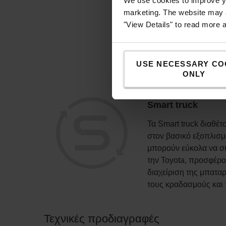
We use cookies to improve yo
marketing. The website may a
"View Details" to read more 
USE NECESSARY CO
ONLY
Smart truck
Τα Smart truck διαθέτ
στον βασικό εξοπλισμ
μπορούν εύκολα να συ
την Toyota, προσφέρο
διαχείριση της μπαταρ
τους κραδασμούς και 
Τεχνικές προδιαγραφές