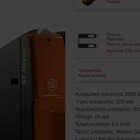
Τυπικό
Πλάτος
Περονών
Πλάτος πάνω α
πιρούνια 536 m
Προαιρετικό
Καμία επιλογή
Ανυψωτική ικανότητα
:
2000
k
Ύψος ανύψωσης
:
205
mm
Χωρητικότητα μπαταρίας
:
30
Voltage
:
24
volt
Τελική ταχύτητα
:
6,0
km/h
Τύπος μπαταρίας
:
Μεσαίο (2
ή μεγάλο (300 Ah) διαμέρισμ