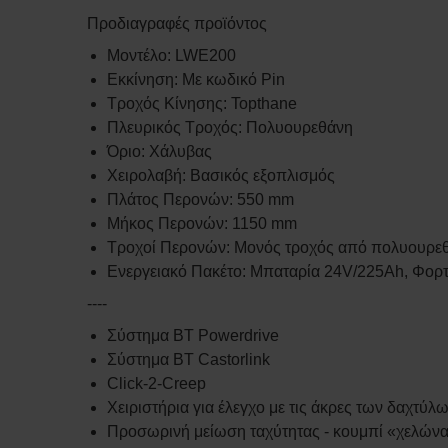
Προδιαγραφές προϊόντος
Μοντέλο: LWE200
Εκκίνηση: Με κωδικό Pin
Τροχός Κίνησης: Topthane
Πλευρικός Τροχός: Πολυουρεθάνη
Όριο: Χάλυβας
Χειρολαβή: Βασικός εξοπλισμός
Πλάτος Περονών: 550 mm
Μήκος Περονών: 1150 mm
Τροχοί Περονών: Μονός τροχός από πολυουρε
Ενεργειακό Πακέτο: Μπαταρία 24V/225Ah, Φορ
----
Σύστημα BT Powerdrive
Σύστημα BT Castorlink
Click-2-Creep
Χειριστήρια για έλεγχο με τις άκρες των δαχτύλ
Προσωρινή μείωση ταχύτητας - κουμπί «χελώνα