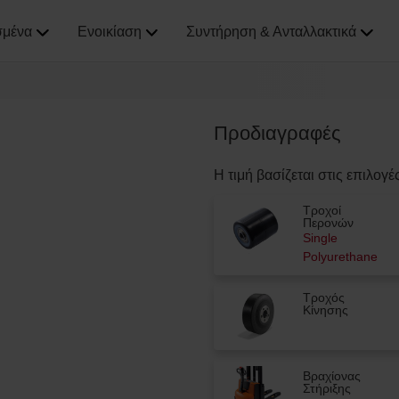
σμένα
Ενοικίαση
Συντήρηση & Ανταλλακτικά
Προδιαγραφές
Η τιμή βασίζεται στις επιλογέ
Τροχοί
Περονών
Single
Polyurethane
Τροχός
Κίνησης
Βραχίονας
Στήριξης