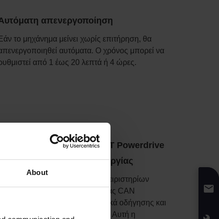
Αυτόματη απενεργοποίηση
Εάν το μηχάνημα μείνει χωρίς επιτήρηση, θα
απενεργοποιηθεί αυτόματα. Ο χρόνος μπορεί να
ρυθμιστεί από 1 έως 20 λεπτά ή 4 ώρες.
Η εκπληκτική λειτουργία BT Powerdrive
μειώνει τις διακοπές λειτουργίας
About
Ο μοναδικός συνδυασμός των χειριστηρίων
χωρίς επαφή και της επικοινωνίας CAN
διασφαλίζει άριστα χαρακτηριστικά οδήγησης και
μειωμένες διακοπές λειτουργίας. Αυτή η