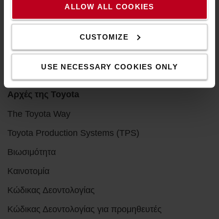
ALLOW ALL COOKIES
Πληροφορίες για την Toyota
Γιατί να αγοράσετε Toyota
CUSTOMIZE
Πρόγραμμα έρευνας ποιότητας
Καριέρα
USE NECESSARY COOKIES ONLY
Αρχές της Toyota
The Toyota Way
Toyota Production Systems (TPS)
Βιωσιμότητα
Καινοτομία
Κώδικας Δεοντολογίας
Κώδικας Δεοντολογίας για προμηθευτές