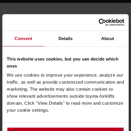
Ψάχνετε για ηλεκτροκίνητο
παλετοφόρο;
Ανακαλύψτε όλα τα ηλεκτροκίνητα
Consent
Details
About
παλετοφόρα στο online κατάστημα μας ή
εξερευνήστε την βιβλιοθήκη περιεχομένου
This website uses cookies, but you can decide which
μας.
ones
ΗΛΕΚΤΡΟΚΊΝΗΤΑ
We use cookies to improve your experience, analyze our
ΠΑΛΕΤΟΦΌΡΑ
ΒΙΒΛΙΟΘΉΚΗ
traffic, as well as provide customized communication and
ΠΕΡΙΕΧΟΜΈΝΟΥ
marketing. The website may also contain cookies to
show relevant advertisements outside toyota-forklifts
domain. Click "View Details" to read more and customize
your cookie settings.