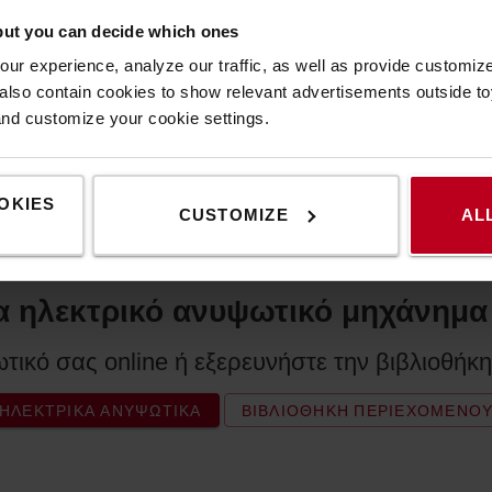
but you can decide which ones
ur experience, analyze our traffic, as well as provide customi
lso contain cookies to show relevant advertisements outside toy
and customize your cookie settings.
OKIES
CUSTOMIZE
AL
α ηλεκτρικό ανυψωτικό μηχάνημα
ωτικό σας online ή εξερευνήστε την βιβλιοθήκ
ΗΛΕΚΤΡΙΚΆ ΑΝΥΨΩΤΙΚΆ
ΒΙΒΛΙΟΘΉΚΗ ΠΕΡΙΕΧΟΜΈΝΟ