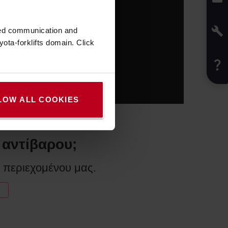
zed communication and
ota-forklifts domain. Click
LOW ALL COOKIES
 αντίβαρου;
η περιεχομένου μας.
Υ