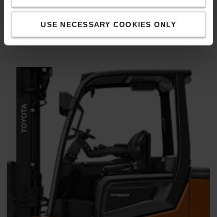
μπαταριών ιόντων λιθίου υψηλής πυκνότητας από την
Toyota επιτρέπουν τη μέγιστη ενεργειακή απόδοση
USE NECESSARY COOKIES ONLY
μειώνοντας παράλληλα το κόστος ενέργειας και τις
εκπομπές CO2.