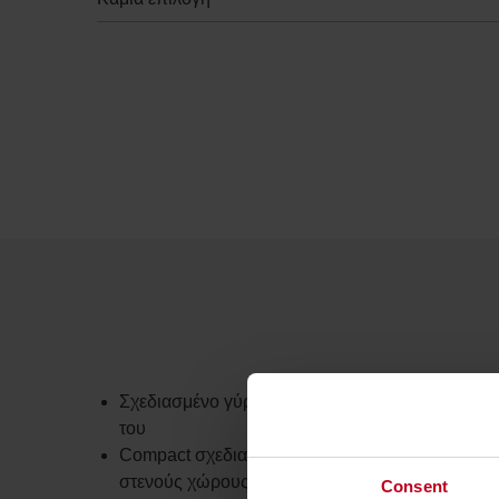
Σχεδιασμένο γύρω από τον χειριστή για κορυφαί
του
Compact σχεδιασμός με τεχνολογία ιόντων λιθίου
στενούς χώρους
Consent