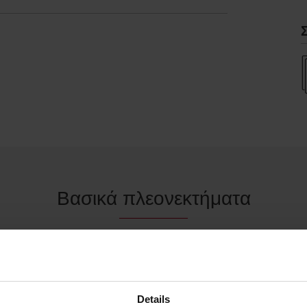
Βασικά πλεονεκτήματα
α εργονομία στην κατηγορία
, ιδανικός για ελιγμούς σε
Details