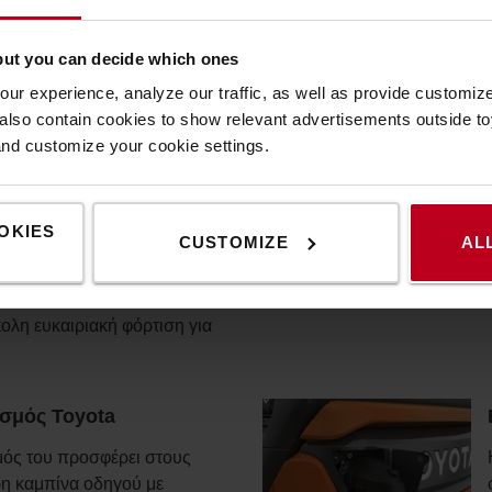
ρικούς όσο και σε εξωτερικούς
but you can decide which ones
 με μπαταρίες λιθίου-ιόντων για
ur experience, analyze our traffic, as well as provide customi
σφαλέστερη λειτουργία.
lso contain cookies to show relevant advertisements outside toy
and customize your cookie settings.
ιόντων και μοναδικό σχεδιασμό;
 ελιγμούς σε στενούς χώρους,
OKIES
CUSTOMIZE
AL
ι χαμηλή κατανάλωση. Ο
συνθήκες εργασίας και
γωγικότητα. Οι μπαταρίες
ολη ευκαιριακή φόρτιση για
σμός Toyota
μός του προσφέρει στους
ρη καμπίνα οδηγού με