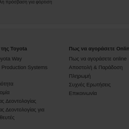
λη πρόσβαση για φόρτιση
 της Toyota
Πως να αγοράσετε Onli
oyota Way
Πως να αγοράσετε online
 Production Systems
Αποστολή & Παράδοση
Πληρωμή
μότητα
Συχνές Ερωτήσεις
ομία
Επικοινωνία
ας Δεοντολογίας
ς Δεοντολογίας για
θευτές