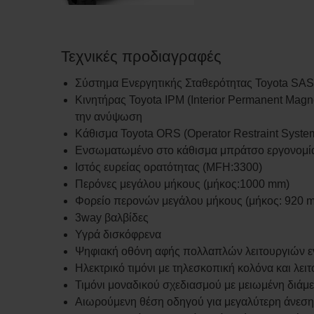
Τεχνικές προδιαγραφές
Σύστημα Ενεργητικής Σταθερότητας Toyota SAS (S
Κινητήρας Toyota IPM (Interior Permanent Magne
την ανύψωση
Κάθισμα Toyota ORS (Operator Restraint Syste
Ενσωματωμένο στο κάθισμα μπράτσο εργονομίας
Ιστός ευρείας ορατότητας (MFH:3300)
Περόνες μεγάλου μήκους (μήκος:1000 mm)
Φορείο περονών μεγάλου μήκους (μήκος: 920 
3way βαλβίδες
Υγρά δισκόφρενα
Ψηφιακή οθόνη αφής πολλαπλών λειτουργιών 
Ηλεκτρικό τιμόνι με τηλεσκοπική κολόνα και λει
Τιμόνι μοναδικού σχεδιασμού με μειωμένη διάμ
Αιωρούμενη θέση οδηγού για μεγαλύτερη άνεση