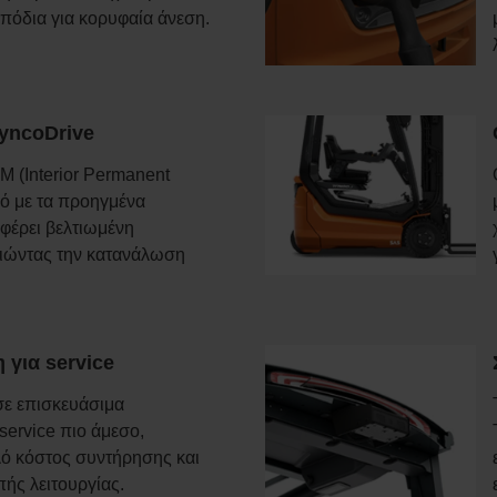
 πόδια για κορυφαία άνεση.
yncoDrive
M (Interior Permanent
ό με τα προηγμένα
σφέρει βελτιωμένη
ιώντας την κατανάλωση
για service
ε επισκευάσιμα
 service πιο άμεσο,
λό κόστος συντήρησης και
πής λειτουργίας.