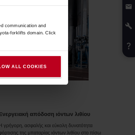
zed communication and
ota-forklifts domain. Click
LOW ALL COOKIES
Ενεργειακή απόδοση ιόντων λιθίου
Η γρήγορη, ασφαλής και εύκολη δυνατότητα
φόρτισης της μπαταρίας ιόντων λιθίου στο πίσω