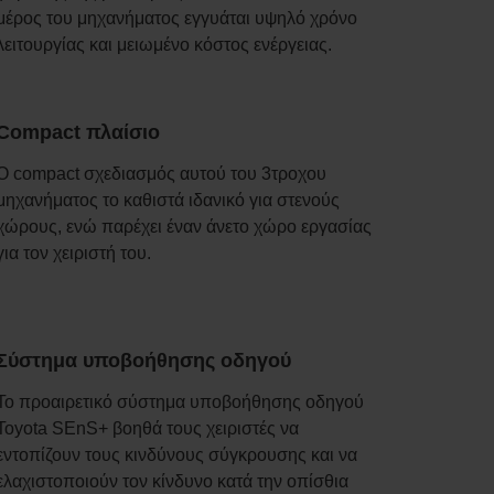
μέρος του μηχανήματος εγγυάται υψηλό χρόνο
λειτουργίας και μειωμένο κόστος ενέργειας.
Compact πλαίσιο
Ο compact σχεδιασμός αυτού του 3τροχου
μηχανήματος το καθιστά ιδανικό για στενούς
χώρους, ενώ παρέχει έναν άνετο χώρο εργασίας
για τον χειριστή του.
Σύστημα υποβοήθησης οδηγού
Το προαιρετικό σύστημα υποβοήθησης οδηγού
Toyota SEnS+ βοηθά τους χειριστές να
εντοπίζουν τους κινδύνους σύγκρουσης και να
ελαχιστοποιούν τον κίνδυνο κατά την οπίσθια