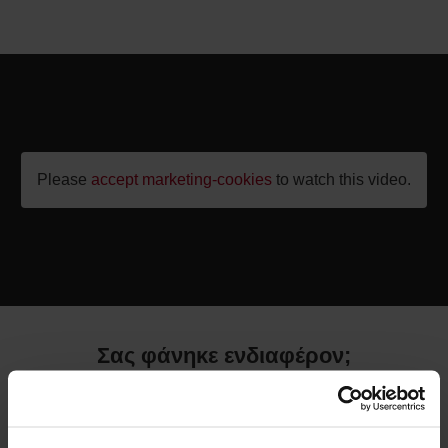
Please
accept marketing-cookies
to watch this video.
Σας φάνηκε ενδιαφέρον;
Μάθετε για το Logiconomi ή
εξερευνήστε τη βιβλιοθήκη