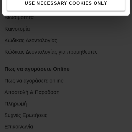
USE NECESSARY COOKIES ONLY
Toyota Production Systems (TPS)
Βιωσιμότητα
Καινοτομία
Κώδικας Δεοντολογίας
Κώδικας Δεοντολογίας για προμηθευτές
Πως να αγοράσετε Online
Πως να αγοράσετε online
Αποστολή & Παράδοση
Πληρωμή
Συχνές Ερωτήσεις
Επικοινωνία