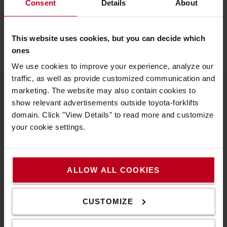
περιεχομένου μας.
Consent
Details
About
ΒΙΒΛΙΟΘΉΚΗ ΠΕΡΙΕΧΟΜΈΝΟΥ LOGICONOMI
This website uses cookies, but you can decide which
ones
We use cookies to improve your experience, analyze our
traffic, as well as provide customized communication and
marketing. The website may also contain cookies to
show relevant advertisements outside toyota-forklifts
Πληροφορίες για την Toyota
domain. Click "View Details" to read more and customize
your cookie settings.
Γιατί να αγοράσετε Toyota
Πρόγραμμα έρευνας ποιότητας
Καριέρα
ALLOW ALL COOKIES
Αρχές της Toyota
CUSTOMIZE
The Toyota Way