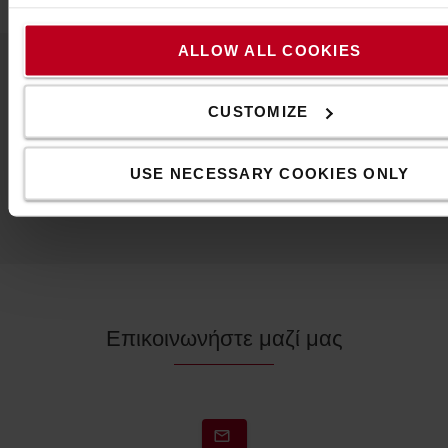
ALLOW ALL COOKIES
Δημοφιλή αξεσουάρ
CUSTOMIZE
USE NECESSARY COOKIES ONLY
ΔΕΊΤΕ ΌΛΑ ΤΑ ΑΞΕΣΟΥΆΡ
Επικοινωνήστε μαζί μας