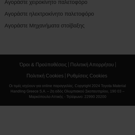
Αγοράστε χειροκίνητο παλετοφόρο
Αγοράστε ηλεκτροκίνητο παλετοφόρο
Αγοράστε Μηχανήματα στοίβαξης
Όροι & Προϋποθέσεις
Πολιτική Απορρήτου
Πολιτική Cookies
Ρυθμίσεις Cookies
Οι τιμές ισχύουν για online παραγγελίες. Copyright 2024 Toyota Material
Handling Greece S.A. – 2η οδός Ολυμπιακού Σκοπευτηρίου, 190 03 –
Μαρκόπουλο Αττικής - Τηλέφωνο: 22990 20200