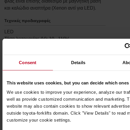
φλας είναι επίσης διαθέσιμο με μαγνητική βάση
και καλώδιο αναπτήρα (Xenon αντί για LED).
Τεχνικές προδιαγραφές
LED
Τάση λειτουργίας (V): 10 - 110V
IP 65
Έδραση οροφής (3 βίδες)
Χρώμα : πορτοκαλί
Consent
Details
Ab
Ø: 129
Υ: 94mm
Πρότυπα: CE, RoHS
This website uses cookies, but you can decide which ones
Προδιαγραφές
We use cookies to improve your experience, analyze our traf
well as provide customized communication and marketing. 
Βάρος
:
320
γρ.
website may also contain cookies to show relevant advertis
Ύψος
:
10
εκ.
outside toyota-forklifts domain. Click "View Details" to read
Πλάτος
:
13
εκ.
customize your cookie settings.
Μήκος
:
13
εκ.