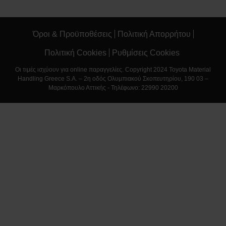
Όροι & Προϋποθέσεις
Πολιτική Απορρήτου
Πολιτική Cookies
Ρυθμίσεις Cookies
Οι τιμές ισχύουν για online παραγγελίες. Copyright 2024 Toyota Material
Handling Greece S.A. – 2η οδός Ολυμπιακού Σκοπευτηρίου, 190 03 –
Μαρκόπουλο Αττικής - Τηλέφωνο: 22990 20200