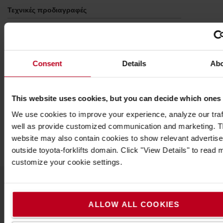
Τεχνικές προδιαγραφές
Τάση εξόδου (ακρίβεια ρύθμισης)
*At 12V = 12.5V (+ / -1%)
*At 24 V = 24.3 V (+ / -1%)
Consent
Details
Ab
IP67
Προδιαγραφές
This website uses cookies, but you can decide which ones
Χρώμα
:
Άσπρο
Βάρος
:
2
γρ.
We use cookies to improve your experience, analyze our traf
Ύψος
:
5
εκ.
well as provide customized communication and marketing. 
Πλάτος
:
13,1
εκ.
website may also contain cookies to show relevant advertis
outside toyota-forklifts domain. Click "View Details" to read
customize your cookie settings.
Δημοφιλή αξεσουάρ
ALLOW ALL COOKIES