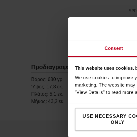
SPE
Consent
Προδιαγραφές
This website uses cookies, 
We use cookies to improve yo
Βάρος
:
680
γρ.
marketing. The website may a
Ύψος
:
17,8
εκ.
"View Details" to read more 
Πλάτος
:
5,1
εκ.
Μήκος
:
43,2
εκ.
USE NECESSARY CO
ONLY