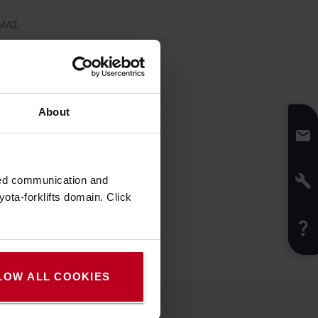
 ΜΑΣ
About
zed communication and
ota-forklifts domain. Click
LOW ALL COOKIES