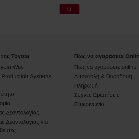
 της Toyota
Πως να αγοράσετε Onli
oyota Way
Πως να αγοράσετε online
 Production Systems
Αποστολή & Παράδοση
Πληρωμή
μότητα
Συχνές Ερωτήσεις
ομία
Επικοινωνία
ας Δεοντολογίας
ς Δεοντολογίας για
θευτές