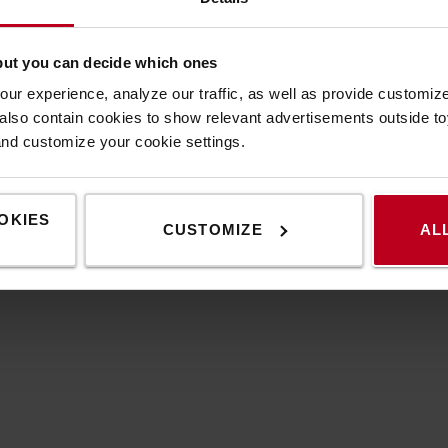
Specification
but you can decide which ones
ur experience, analyze our traffic, as well as provide customi
 χειρίζεστε ηλεκτρονικό εξοπλισμό στον
Προ
lso contain cookies to show relevant advertisements outside toy
and customize your cookie settings.
Χρώμ
Ύψος
Πλάτο
OKIES
Μήκο
CUSTOMIZE
AL
Βάρο