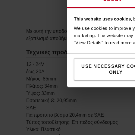
This website uses cookies, 
We use cookies to improve yo
Με αυτή την υποδοχή, μπορείτε να φορτίζετε και να
marketing. The website may a
εξοπλισμό αποθήκης ή στο περονοφόρο.
"View Details" to read more 
Τεχνικές προδιαγραφές
12 - 24V
USE NECESSARY CO
έως 20Α
ONLY
Μήκος: 85mm
Πλάτος: 34mm
Ύψος: 33mm
Εσωτερική Ø: 20,95mm
SAE
Για πρότυπο βύσμα 20,4mm σε SAE
Τύπος τοποθέτησης: Επίπεδος σύνδεσμος
Υλικό: Πλαστικό