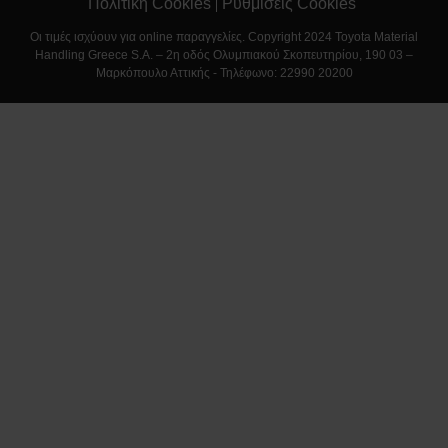
Πολιτική Cookies
Ρυθμίσεις Cookies
Οι τιμές ισχύουν για online παραγγελίες. Copyright 2024 Toyota Material
Handling Greece S.A. – 2η οδός Ολυμπιακού Σκοπευτηρίου, 190 03 –
Μαρκόπουλο Αττικής - Τηλέφωνο: 22990 20200