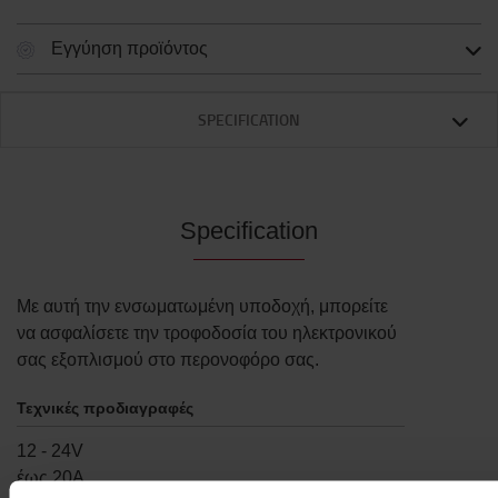
Εγγύηση προϊόντος
SPECIFICATION
Specification
Με αυτή την ενσωματωμένη υποδοχή, μπορείτε
να ασφαλίσετε την τροφοδοσία του ηλεκτρονικού
σας εξοπλισμού στο περονοφόρο σας.
Τεχνικές προδιαγραφές
12 - 24V
έως 20Α