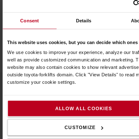
Ø εγκατάστασης: 27,8mm
Εξωτερική Ø: 21,85mm
Εσωτερική Ø: 20,95mm
Consent
Details
Ab
SAE
Προδιαγραφές
This website uses cookies, but you can decide which ones
Βάρος
:
40
γρ.
We use cookies to improve your experience, analyze our traf
Χρώμα
:
Μαύρο
well as provide customized communication and marketing. 
website may also contain cookies to show relevant advertis
outside toyota-forklifts domain. Click "View Details" to read
customize your cookie settings.
Δημοφιλή αξεσουάρ
ALLOW ALL COOKIES
ΔΕΊΤΕ ΌΛΑ ΤΑ ΑΞΕΣΟΥΆΡ
CUSTOMIZE