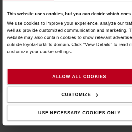
Μήκος
:
8,7
εκ.
This website uses cookies, but you can decide which ones
We use cookies to improve your experience, analyze our traf
well as provide customized communication and marketing. 
website may also contain cookies to show relevant advertis
outside toyota-forklifts domain. Click "View Details" to read
Δημοφιλή αξεσουάρ
customize your cookie settings.
ΔΕΊΤΕ ΌΛΑ ΤΑ ΑΞΕΣΟΥΆΡ
ALLOW ALL COOKIES
CUSTOMIZE
USE NECESSARY COOKIES ONLY
Επικοινωνήστε μαζί μας