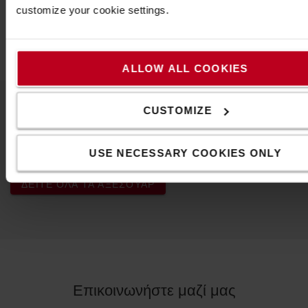
Ύψος
:
4
εκ.
customize your cookie settings.
Πλάτος
:
16
εκ.
Μήκος
:
11
εκ.
ALLOW ALL COOKIES
CUSTOMIZE
Δημοφιλή αξεσουάρ
USE NECESSARY COOKIES ONLY
ΔΕΊΤΕ ΌΛΑ ΤΑ ΑΞΕΣΟΥΆΡ
Επικοινωνήστε μαζί μας