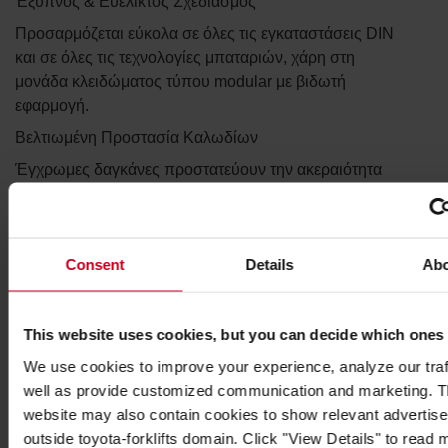
Έξυπνος & Ευέλικτος Σχεδιασμός
Προσαρμόζεται εύκολα σε όλες τις εγκαταστάσεις DIN
και σε όλες τις τεχνολογίες μπαταριών, χάρη στη
μονάδα κλειδώματος τύπου modular με βιδωτή
εφαρμογή.
Βελτιωμένη Προστασία Καλωδίων
Έγχρωμες δαγκάνες προστατεύουν την ακεραιότητα
του καλωδίου, αποτρέπουν φθορές και επιτρέπουν
άμεση αναγνώριση τάσης.
Κατασκευασμένο για Αντοχή
Consent
Details
Ab
Υψηλής ποιότητας υλικά, αθραύστες λαβές και
βελτιστοποιημένος σχεδιασμός επαφών για
μακροχρόνια και αξιόπιστη απόδοση.
This website uses cookies, but you can decide which ones
We use cookies to improve your experience, analyze our traf
Προδιαγραφές
well as provide customized communication and marketing. 
Βάρος
:
210
γρ.
website may also contain cookies to show relevant advertis
Χρώμα
:
Πορτοκαλί
outside toyota-forklifts domain. Click "View Details" to read