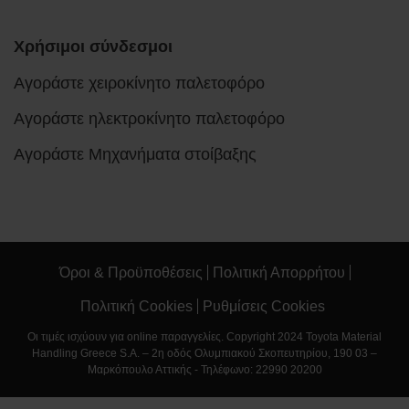
Χρήσιμοι σύνδεσμοι
Αγοράστε χειροκίνητο παλετοφόρο
Αγοράστε ηλεκτροκίνητο παλετοφόρο
Αγοράστε Μηχανήματα στοίβαξης
Όροι & Προϋποθέσεις
Πολιτική Απορρήτου
Πολιτική Cookies
Ρυθμίσεις Cookies
Οι τιμές ισχύουν για online παραγγελίες. Copyright 2024 Toyota Material
Handling Greece S.A. – 2η οδός Ολυμπιακού Σκοπευτηρίου, 190 03 –
Μαρκόπουλο Αττικής - Τηλέφωνο: 22990 20200