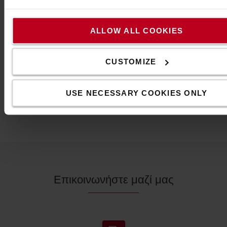
ανώτερη ανακλαστικότητα σε σύγκριση με τους
τυπικούς κώνους κυκλοφορίας και έχει
ALLOW ALL COOKIES
βελτιωμένη σταθερότητα σε συνθήκες ανέμου.
Τεχνικές προδιαγραφές
CUSTOMIZE
Τι υπάρχει στο κιτ:
*4x Κώνος δρόμου Skipper
USE NECESSARY COOKIES ONLY
*3x μονάδες Skipper
*1x εικονική μονάδα Skipper
Επικοινωνήστε μαζί μας