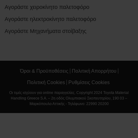
Αγοράστε χειροκίνητο παλετοφόρο
Αγοράστε ηλεκτροκίνητο παλετοφόρο
Αγοράστε Μηχανήματα στοίβαξης
Όροι & Προϋποθέσεις
Πολιτική Απορρήτου
Πολιτική Cookies
Ρυθμίσεις Cookies
Οι τιμές ισχύουν για online παραγγελίες. Copyright 2024 Toyota Material
Handling Greece S.A. – 2η οδός Ολυμπιακού Σκοπευτηρίου, 190 03 –
Μαρκόπουλο Αττικής - Τηλέφωνο: 22990 20200