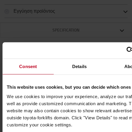
Εγγύηση προϊόντος
SPECIFICATION
Specification
Consent
Details
Ab
Δημιουργήστε εύκολα ένα φράγμα μήκους έως
27 μέτρα με αυτό το κιτ αναδιπλούμενου κώνου
This website uses cookies, but you can decide which ones
Skipper που διαθέτει τον μοναδικό ελικοειδή
We use cookies to improve your experience, analyze our traf
κώνο του Skipper
well as provide customized communication and marketing. 
website may also contain cookies to show relevant advertis
Δημιουργήστε μια ασφαλή ζώνη με αυτό το κιτ
outside toyota-forklifts domain. Click "View Details" to read
αναδιπλούμενου κώνου Skipper.
customize your cookie settings.
Ο μοναδικός κώνος δρόμου του Skipper έχει