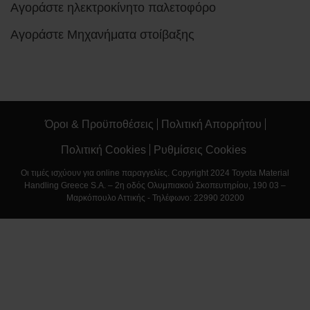
Αγοράστε ηλεκτροκίνητο παλετοφόρο
Αγοράστε Μηχανήματα στοίβαξης
Όροι & Προϋποθέσεις
Πολιτική Απορρήτου
Πολιτική Cookies
Ρυθμίσεις Cookies
Οι τιμές ισχύουν για online παραγγελίες. Copyright 2024 Toyota Material
Handling Greece S.A. – 2η οδός Ολυμπιακού Σκοπευτηρίου, 190 03 –
Μαρκόπουλο Αττικής - Τηλέφωνο: 22990 20200