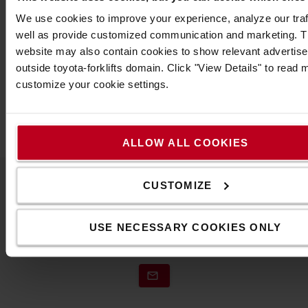
εισόδους και διαδρόμους, καθώς και για εξωτερικούς
We use cookies to improve your experience, analyze our traf
χώρους.
well as provide customized communication and marketing. 
website may also contain cookies to show relevant advertis
Προδιαγραφές
outside toyota-forklifts domain. Click "View Details" to read
Χρώμα
:
Grey
customize your cookie settings.
Πλάτος
:
90
εκ.
Μήκος
:
1,5
μ.
ALLOW ALL COOKIES
CUSTOMIZE
Επικοινωνήστε μαζί μας
USE NECESSARY COOKIES ONLY