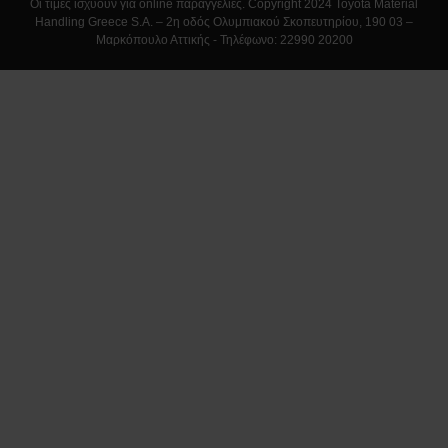
Οι τιμές ισχύουν για online παραγγελίες. Copyright 2024 Toyota Material
Handling Greece S.A. – 2η οδός Ολυμπιακού Σκοπευτηρίου, 190 03 –
Μαρκόπουλο Αττικής - Τηλέφωνο: 22990 20200