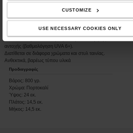
CUSTOMIZE
Περιέχει 9 μέτρα υψηλής ορατότητας, αναδιπλούμενη
ταινία από ύφασμα.
Η ταινία και το κλιπ μπορούν να τυλιχτούν γύρω από
USE NECESSARY COOKIES ONLY
τις κολόνες και να στερεωθούν στον εαυτό τους.
Κατασκευασμένο από υφασμάτινη ταινία υψηλής
αντοχής (βαθμολόγηση UVA 6+).
Διατίθεται σε διάφορα χρώματα και στυλ ταινίας.
Ανθεκτικά, βαρέως τύπου υλικά
Προδιαγραφές
Βάρος
:
800
γρ.
Χρώμα
:
Πορτοκαλί
Ύψος
:
24
εκ.
Πλάτος
:
14,5
εκ.
Μήκος
:
14,5
εκ.