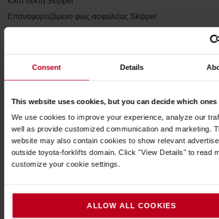
Κλιπ δέκτη Skipper
Επαναφορτιζόμενο φως ασφαλείας Skipper
Κώνος δρόμου Skipper
Βάσεις στήριξης Skipper
Στήριγμα/δέκτης με σφιγκτήρα Skipper
Consent
Details
Ab
Κλιπ ιμάντα Skipper
Στήριγμα απολυμαντικού Skipper
This website uses cookies, but you can decide which ones
Υποδοχή/δέκτης με βεντούζα Skipper
We use cookies to improve your experience, analyze our traf
Η μονάδα Skipper είναι στιβαρή και αξιόπιστη
well as provide customized communication and marketing. 
λόγω των υλικών υψηλών προδιαγραφών και της
website may also contain cookies to show relevant advertis
υφασμάτινης ταινίας της. Η ευέλικτη μονάδα
outside toyota-forklifts domain. Click "View Details" to read
χρησιμοποιείται σε ένα ευρύ φάσμα βιομηχανιών,
customize your cookie settings.
από τις κατασκευές, τα αεροδρόμια και τη
ναυτιλία, μέχρι εκδηλώσεις, λιανικό εμπόριο,
διαχείριση εγκαταστάσεων και πολλά άλλα.
ALLOW ALL COOKIES
Τεχνικές προδιαγραφές