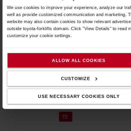
σας με τις απαιτούμενες φιάλες αερίου. Είναι ιδιαίτερα
We use cookies to improve your experience, analyze our traf
ανθεκτικός.
well as provide customized communication and marketing. 
website may also contain cookies to show relevant advertis
Προδιαγραφές
outside toyota-forklifts domain. Click "View Details" to read
Βάρος
:
300
γρ.
customize your cookie settings.
Χρώμα
:
Μαύρο
Μήκος
:
45
εκ.
ALLOW ALL COOKIES
CUSTOMIZE
Επικοινωνήστε μαζί μας
USE NECESSARY COOKIES ONLY