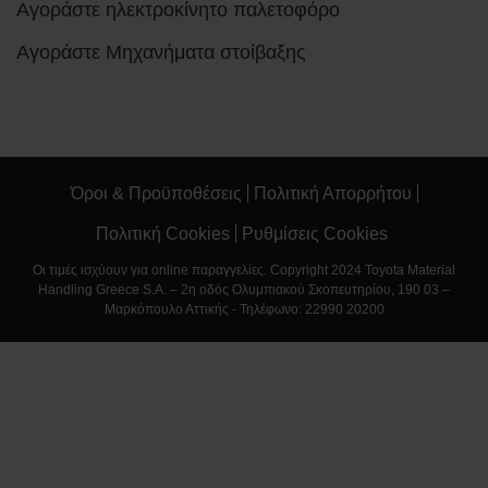
Αγοράστε ηλεκτροκίνητο παλετοφόρο
Αγοράστε Μηχανήματα στοίβαξης
Όροι & Προϋποθέσεις
Πολιτική Απορρήτου
Πολιτική Cookies
Ρυθμίσεις Cookies
Οι τιμές ισχύουν για online παραγγελίες. Copyright 2024 Toyota Material
Handling Greece S.A. – 2η οδός Ολυμπιακού Σκοπευτηρίου, 190 03 –
Μαρκόπουλο Αττικής - Τηλέφωνο: 22990 20200