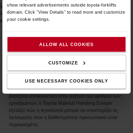
show relevant advertisements outside toyota-forklifts
domain. Click "View Details" to read more and customize
your cookie settings.
Το ανθρώπινο δυναμικό βρίσκεται στο
ALLOW ALL COOKIES
ραντάρ της Toyota
Οι προκλήσεις που σχετίζονται με το ανθρώπινο
CUSTOMIZE
δυναμικό εξακολουθούν να αποτελούν σημαντικό
ζήτημα για το intralogistics, ιδιαίτερα όσον αφορά τη
USE NECESSARY COOKIES ONLY
διαθεσιμότητα προσωπικού και τη διασφάλιση της
απρόσκοπτης λειτουργίας των επιχειρήσεων. Αντί να
βασίζεται αποκλειστικά στην αύξηση του αριθμού των
εργαζομένων, η Toyota Material Handling Europe
εξετάζει πώς η τεχνολογία μπορεί να υποστηρίξει τις
λειτουργίες όταν η διαθεσιμότητα προσωπικού είναι
περιορισμένη.