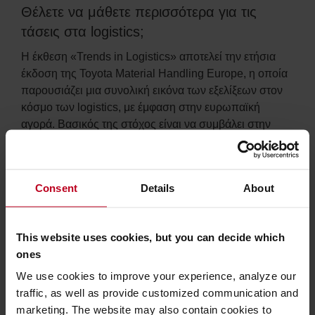
Θέλετε να μάθετε περισσότερα για τις
τάσεις στα logistics;
Η έκθεση «Trends in Logistics» αποτελεί την ετήσια
έκδοση της Toyota Material Handling Europe, η οποία
παρουσιάζει μια συνολική εικόνα των εξελίξεων στον
κόσμο των logistics, με έμφαση στην ευρωπαϊκή
αγορά. Βασικός της στόχος είναι να συμβάλει στην
καλύτερη κατανόηση των αλλαγών που
διαμορφώνονται, ώστε οι επιχειρήσεις να μπορούν να
λαμβάνουν τεκμηριωμένες αποφάσεις σχετικά με
Consent
Details
About
επενδυτικές ευκαιρίες και την αντιμετώπιση πιθανών
προκλήσεων.
This website uses cookies, but you can decide which
ΚΑΤΕΒΆΣΤΕ ΤΗΝ ΈΚΘΕΣΗ ΤΆΣΕΩΝ
ones
We use cookies to improve your experience, analyze our
ΕΠΙΚΟΙΝΩΝΉΣΤΕ ΜΑΖΊ ΜΑΣ
traffic, as well as provide customized communication and
marketing. The website may also contain cookies to